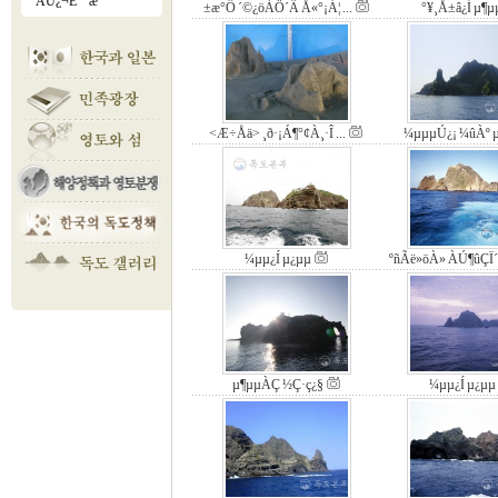
ÀÚ¿¬È¯°æ
±æ°Ô ´©¿öÀÖ´Â Å«°¡Á¦ ...
°¥¸Å±â¿Í µ¶
<Æ÷Åä> ¸ð·¡Á¶°¢À¸·Î ...
¼­µµµÚ¿¡ ¼ûÀº 
¼­µµ¿Í µ¿µµ
ºñÃë»öÀ» ÀÚ¶ûÇÏ´Â
µ¶µµÀÇ ½Ç·ç¿§
¼­µµ¿Í µ¿µµ