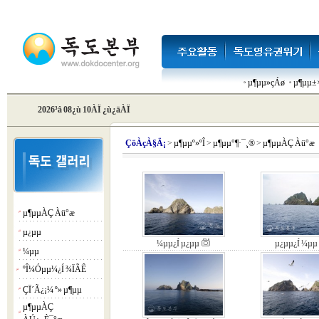
µ¶µµ»çÁø
µ¶µµ±×
2026³â 08¿ù 10ÀÏ ¿ù¿äÀÏ
Çö
ÀçÀ§Ä¡
>
µ¶µµº»ºÎ
>
µ¶µµ°¶·¯¸®
>
µ¶µµÀÇ Àü°æ
µ¶µµÀÇ Àü°æ
¡á
µ¿µµ
¡á
¼­µµ¿Í µ¿µµ
µ¿µµ¿Í ¼­µµ
¼­µµ
¡á
ºÎ¼Óµµ¼­¿Í ¾ÏÃÊ
¡á
ÇÏ´Ã¿¡¼­ º» µ¶µµ
¡á
µ¶µµÀÇ
¡á