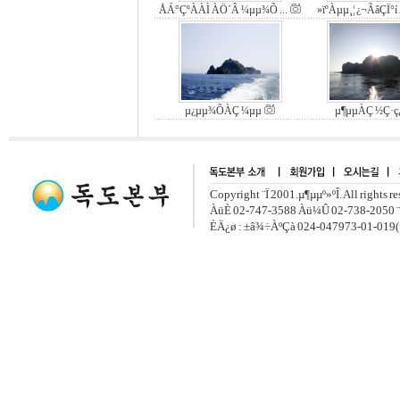
ÅÁ°ÇºÀÀÌ ÀÖ´Â ¼­µµ¾Õ ...
»ïºÀµµ¸¦ ¿¬ÃâÇÏ°í 
µ¿µµ¾ÕÀÇ ¼­µµ
µ¶µµÀÇ ½Ç·ç
Copyright ¨Ï 2001.µ¶µµº»ºÎ. All rights r
ÀüÈ­ 02-747-3588 Àü¼Û 02-738-2050 ¨
ÈÄ¿ø : ±â¾÷ÀºÇà 024-047973-01-019(