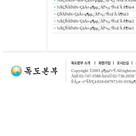
½ÅÇÑÀÏ¾÷¾î¾÷ÇùÁ¤-µ¶µµ¸¦ ÀÏº»¿¡ ³Ñ±â´Â Á¶¾à
½ÅÇÑÀÏ¾î¾÷ÇùÁ¤-µ¶µµ¸¦ ÀÏº»¿¡ ³Ñ±â´Â Á¶¾à 4
ÇÑÀÏ¾î¾÷ÇùÁ¤-µ¶µµ¸¦ ÀÏº»¿¡ ³Ñ±â´Â Á¶¾à 3
½ÅÇÑÀÏ¾î¾÷ÇùÁ¤-µ¶µµ¸¦ ÀÏº»¿¡ ³Ñ±â´Â Á¶¾à 2
½ÅÇÑÀÏ¾î¾÷ÇùÁ¤-µ¶µµ¸¦ ÀÏº»¿¡ ³Ñ±â´Â Á¶¾à 1
Copyright ¨Ï 2001.µ¶µµº»ºÎ. All rights r
ÀüÈ­ 02-747-3588 Àü¼Û 02-738-2050 ¨
ÈÄ¿ø :±¹¹ÎÀºÇà 024-047973-01-019(µ¶