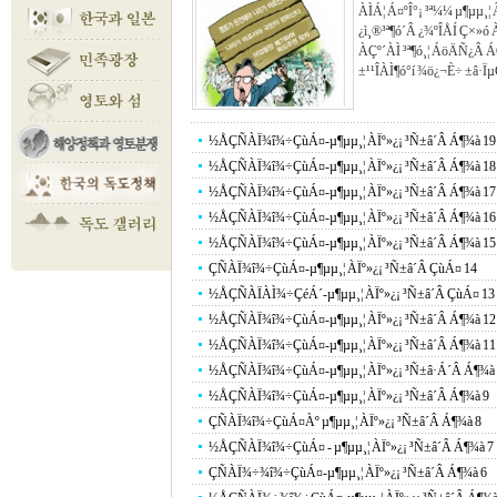
ÀÌÁ¦ Á¤ºÎ°¡ ³ª¼­¼­ µ¶µ
¿ì¸®³ª¶ó´Â ¿¾ºÎÅÍ Ç×»ó
ÀÇº´ÀÌ ³ª¶ó¸¦ ÁöÄÑ¿Â 
±¹¹ÎÀÌ¶ó°í ¾ö¿¬È÷ ±â·
½ÅÇÑÀÏ¾î¾÷ÇùÁ¤-µ¶µµ¸¦ ÀÏº»¿¡ ³Ñ±â´Â Á¶¾à 19
½ÅÇÑÀÏ¾î¾÷ÇùÁ¤-µ¶µµ¸¦ ÀÏº»¿¡ ³Ñ±â´Â Á¶¾à 18
½ÅÇÑÀÏ¾î¾÷ÇùÁ¤-µ¶µµ¸¦ ÀÏº»¿¡ ³Ñ±â´Â Á¶¾à 17
½ÅÇÑÀÏ¾î¾÷ÇùÁ¤-µ¶µµ¸¦ ÀÏº»¿¡ ³Ñ±â´Â Á¶¾à 16
½ÅÇÑÀÏ¾î¾÷ÇùÁ¤-µ¶µµ¸¦ ÀÏº»¿¡ ³Ñ±â´Â Á¶¾à 15
ÇÑÀÏ¾î¾÷ÇùÁ¤-µ¶µµ¸¦ ÀÏº»¿¡ ³Ñ±â´Â ÇùÁ¤ 14
½ÅÇÑÀÏÀÌ¾÷ÇéÁ´-µ¶µµ¸¦ ÀÏº»¿¡ ³Ñ±â´Â ÇùÁ¤ 13
½ÅÇÑÀÏ¾î¾÷ÇùÁ¤-µ¶µµ¸¦ ÀÏº»¿¡ ³Ñ±â´Â Á¶¾à 12
½ÅÇÑÀÏ¾î¾÷ÇùÁ¤-µ¶µµ¸¦ ÀÏº»¿¡ ³Ñ±â´Â Á¶¾à 11
½ÅÇÑÀÏ¾î¾÷ÇùÁ¤-µ¶µµ¸¦ ÀÏº»¿¡ ³Ñ±â·Á´Â Á¶¾à 
½ÅÇÑÀÏ¾î¾÷ÇùÁ¤-µ¶µµ¸¦ ÀÏº»¿¡ ³Ñ±â´Â Á¶¾à 9
ÇÑÀÏ¾î¾÷ÇùÁ¤Àº µ¶µµ¸¦ ÀÏº»¿¡ ³Ñ±â´Â Á¶¾à 8
½ÅÇÑÀÏ¾î¾÷ÇùÁ¤ - µ¶µµ¸¦ ÀÏº»¿¡ ³Ñ±â´Â Á¶¾à 7
ÇÑÀÏ¾÷¾î¾÷ÇùÁ¤-µ¶µµ¸¦ ÀÏº»¿¡ ³Ñ±â´Â Á¶¾à 6