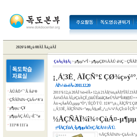
2026³â 08¿ù 08ÀÏ Åä¿äÀÏ
Çö
ÀçÀ§Ä¡
>
µ¶µµº»ºÎ
>
µ¶µµÇÐ½ÀÀÚ·á½Ç
>
ÇÑÀÏ¾
¡¸Á¦3È¸ ÀÏÇÑ°£ ÇØ¾ç»ý¹
ÀÏº»¼ö»êÃ» 2011.12.20
ÀÚÁÖ ¹¯´Â Áú¹®
¡á
2011³â 12¿ù 20ÀÏ ¼ö»êÃ» 12¿ù 21ÀÏ(¼ö¿äÀÏ)ºÎÅÍ 23À
Áö¼ÓÀû ÀÌ¿ëÇùÀÇÈ¸(ìíùÛÊàú­åÇßæÚªíÀê¹ªÎò¥続îÜ××é
ÇÑÀÏ¾î¾÷ÇùÁ¤¹®´ä
¡á
Àü »çÁøÃÔ¿µµµ ºÒ°¡´ÉÇÕ´Ï´Ù. 1£®°³¿ä ¡¸ÀÏÇÑ°£ Ç
µ¶µµ¿¬Ç¥
¡á
¡¸Á¦13È¸ ÀÏÇÑ¾î¾÷°øµ¿À§¿øÈ¸¡¹¿¡¼­ ¼³Ä¡ÇÏ±â·Î ÇÑ °ÍÀ
µ¶µµÀÇ ÀÚ¿¬È¯°æ
¡á
½ÅÇÑÀÏ¾î¾÷ÇùÁ¤-µ¶µµ¸¦ 
111¹® 111´ä
¡á
±¹¹ÎÀÇ ÈûÀ¸·Î µ¶µµÁÖ±Ç Ã£À¾½Ã´Ù.
½ÅÇÑÀÏ¾î¾÷ÇùÁ¤Àº µ¶µ