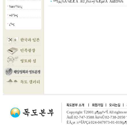
³²ºÏ µ¿½Ã ¼­ÈÆ À¯ÀÚ¸í¼±»ý ¾Æµé À¯ÀüÈÖ¾¾
¼ø±¹¼±¿­
¡á
»ó°í»ç
¡á
¿ª»ç
¡á
Copyright ¨Ï 2001.µ¶µµº»ºÎ. All rights r
ÀüÈ­ 02-747-3588 Àü¼Û 02-738-2050 ¨
ÈÄ¿ø :±¹¹ÎÀºÇà 024-047973-01-019(µ¶