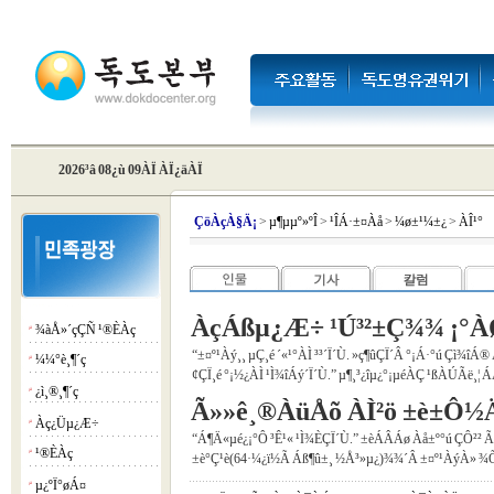
2026³â 08¿ù 09ÀÏ ÀÏ¿äÀÏ
Çö
ÀçÀ§Ä¡
>
µ¶µµº»ºÎ
>
¹ÎÁ·±¤Àå
>
¼ø±¹¼±¿­
>
ÀÎ¹°
ÀçÁßµ¿Æ÷ ¹Ú³²±Ç¾¾ ¡°ÀØÇ
¾àÅ»´çÇÑ ¹®È­Àç
¡á
“±¤º¹Àý¸¸ µÇ¸é ´«¹°ÀÌ ³³´Ï´Ù. »ç¶ûÇÏ´Â °¡Á·°ú Çì¾
¼¼°è¸¶´ç
¡á
¢ÇÏ¸é °¡½¿ÀÌ ¹Ì¾îÁý´Ï´Ù.” µ¶¸³¿îµ¿°¡µéÀÇ ¹ßÀÚÃë¸¦ 
¿ì¸®¸¶´ç
¡á
Ã»»ê¸®ÀüÅõ ÀÌ²ö ±è±Ô½Ä
Àç¿Üµ¿Æ÷
¡á
“Á¶Ä«µé¿¡°Ô ³Ê¹« ¹Ì¾ÈÇÏ´Ù.” ±èÁÂÁø Àå±º°ú ÇÔ²²
¹®È­Àç
¡á
±è°Ç¹è(64·¼­¿ï½Ã Áß¶û±¸ ½Å³»µ¿)¾¾´Â ±¤º¹ÀýÀ» ¾Õµ
µ¿ºÏ°øÁ¤
¡á