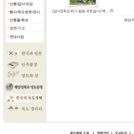
산행/답사/모임
■
[답사][독도위기 알림 국토답사] 백 ...
행사/독도방문/전시
■
간행물/회보
해당섹
■
강연/기고
■
연대사업
■