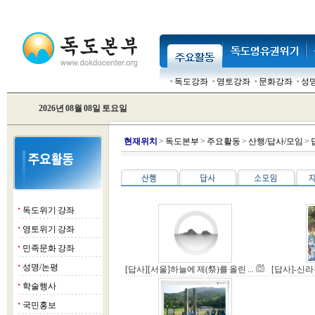
독도강좌
영토강좌
문화강좌
성
2026년 08월 08일 토요일
현
재위치
>
독도본부
>
주요활동
>
산행/답사/모임
>
독도위기 강좌
■
영토위기 강좌
■
민족문화 강좌
■
성명/논평
■
[답사][서울]하늘에 제(祭)를 올린 ...
[답사]-신라
학술행사
■
국민홍보
■