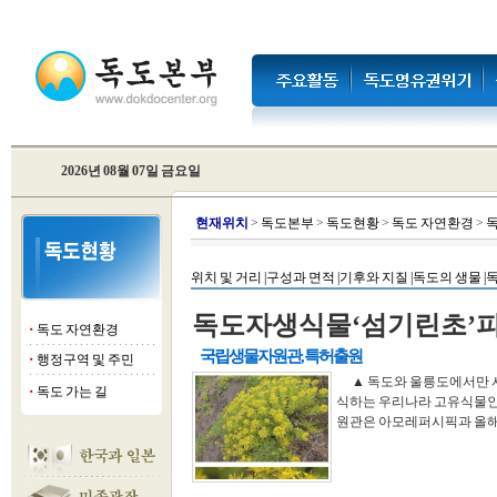
2026년 08월 07일 금요일
현
재위치
>
독도본부
>
독도현황
>
독도 자연환경
>
독
위치 및 거리 |
구성과 면적 |
기후와 지질 |
독도의 생물 |
독
독도자생식물‘섬기린초’
독도 자연환경
■
국립생물자원관, 특허출원
행정구역 및 주민
■
▲ 독도와 울릉도에서만 
독도 가는 길
■
식하는 우리나라 고유식물인
원관은 아모레퍼시픽과 올해 2