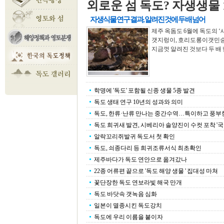
외로운 섬 독도? 자생생물 1
자생식물 연구 결과, 알려진 것에 두 배 넘어
제주 옥돔도 6월에 독도의 
갯지렁이, 호리도롱이갯민숭이
지금껏 알려진 것보다 두 배 넘게
학명에 '독도' 포함될 신종 생물 5종 발견
독도 생태 연구 10년의 성과와 의미
독도, 한류·난류 만나는 중간수역…특이하고 풍부한 .
독도 희귀새 발견, 시베리아 솔양진이 수컷 포착 '국..
알락꼬리쥐발귀 독도서 첫 확인
독도, 쇠종다리 등 희귀조류서식 최초확인
제주바다가 독도 연안으로 옮겨갔나
22종 어류편 끝으로 '독도 해양 생물 ' 집대성 마쳐
꽃단장한 독도 연보라빛 해국 만개
독도 바닷속 갯녹음 심화
일본이 멸종시킨 독도강치
독도에 우리 이름을 붙이자