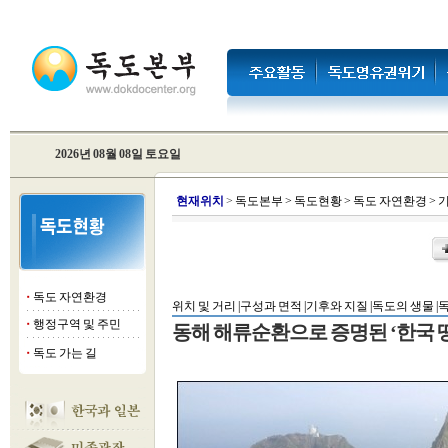
2026년 08월 08일 토요일
현
재위치
>
독도본부
>
독도현황
>
독도 자연환경
>
기
독도 자연환경
■
위치 및 거리 |
구성과 면적 |
기후와 지질 |
독도의 생물 |
독
행정구역 및 주민
■
동해 해류순환으로 증명된 ‘한국 땅
독도 가는 길
■