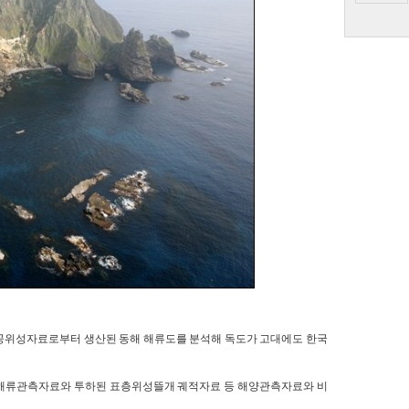
 인공위성자료로부터 생산된 동해 해류도를 분석해 독도가 고대에도 한국
해 해류관측자료와 투하된 표층위성뜰개 궤적자료 등 해양관측자료와 비