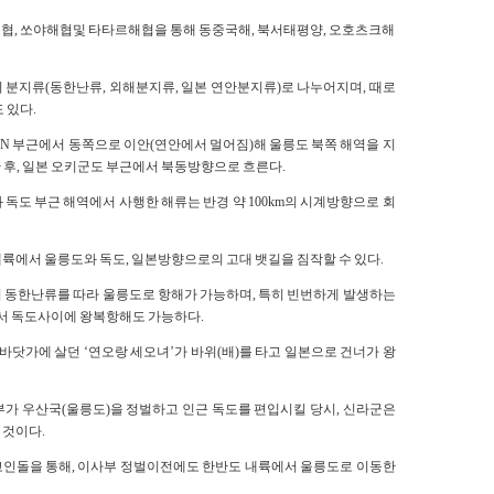
쓰가루해협, 쏘야해협및 타타르해협을 통해 동중국해, 북서태평양, 오호츠크해
 분지류(동한난류, 외해분지류, 일본 연안분지류)로 나누어지며, 때로
 있다.
9°N 부근에서 동쪽으로 이안(연안에서 멀어짐)해 울릉도 북쪽 해역을 지
 후, 일본 오키군도 부근에서 북동방향으로 흐른다.
도와 독도 부근 해역에서 사행한 해류는 반경 약 100km의 시계방향으로 회
륙에서 울릉도와 독도, 일본방향으로의 고대 뱃길을 짐작할 수 있다.
 동한난류를 따라 울릉도로 항해가 가능하며, 특히 빈번하게 발생하는
서 독도사이에 왕복항해도 가능하다.
 바닷가에 살던 ‘연오랑 세오녀’가 바위(배)를 타고 일본으로 건너가 왕
사부가 우산국(울릉도)을 정벌하고 인근 독도를 편입시킬 당시, 신라군은
 것이다.
 고인돌을 통해, 이사부 정벌이전에도 한반도 내륙에서 울릉도로 이동한