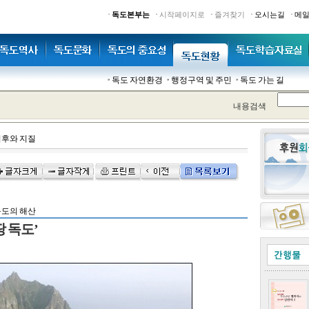
·
·
·
·
·
독도본부는
시작페이지로
즐겨찾기
오시는길
메
독도 자연환경
행정구역 및 주민
독도 가는 길
내용검색
후와 지질
도의 해산
 독도’