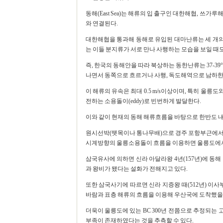
동해(East Sea)는 해류의 입 출구인 대한해협, 
와 연결된다.
대한해협을 통과해 동해로 유입된 대마난류는 세 개의
는 이들 분지류가 서로 만나 사행하는 모습을 보일 때도
즉, 한국의 동해안을 따라 북상하는 동한난류는 37-3
나면서 동쪽으로 흐르거나 사행, 독도해역으로 남하한
이 해류의 유속은 최대 0.5 m/s이상이며, 특히 울릉
전하는 소용돌이(eddy)로 빈번하게 발달한다.
이와 같이 현재의 동해 해류흐름을 바탕으로 한반도 내
원시선박(뗏목이나 통나무배)으로 경주 포항부근에서
시계방향의 울릉소용돌이 흐름을 이용하면 울릉도에
삼국유사에 의하면 신라 아달라왕 4년(157년)에 동해
과 왕비가 됐다는 설화가 전해지고 있다.
또한 삼국사기에 따르면 신라 지증왕 때(512년) 이
바람과 표층 해류의 흐름을 이용해 우산국에 도착했을
더욱이 울릉도에 있는 BC 300년 전쯤으로 추정되는
부족이 존재하였다는 것을 추측할 수 있다.