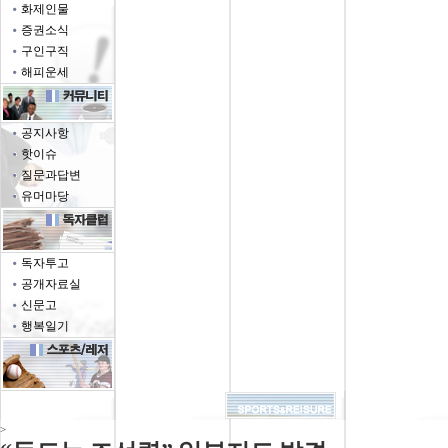
화제인물
증권소식
구인구직
해피운세
공지사항
핫이슈
질문과답변
유머마당
독자투고
공개자료실
신문고
행복일기
>