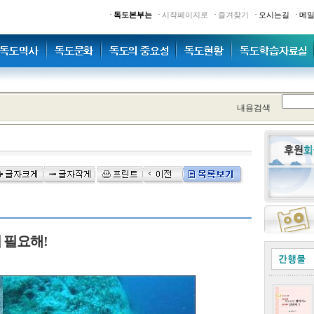
·
·
·
·
·
독도본부는
시작페이지로
즐겨찾기
오시는길
메
내용검색
이 필요해!