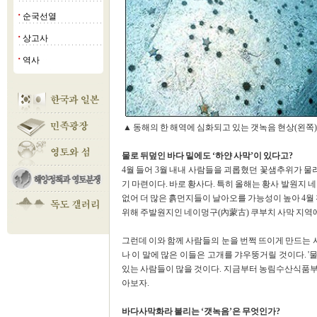
순국선열
■
상고사
■
역사
■
▲
동해의 한 해역에 심화되고 있는 갯녹음 현상(왼쪽),
물로 뒤덮인 바다 밑에도 ‘하얀 사막’이 있다고?
4월 들어 3월 내내 사람들을 괴롭혔던 꽃샘추위가 물
기 마련이다. 바로 황사다. 특히 올해는 황사 발원지 
없어 더 많은 흙먼지들이 날아오를 가능성이 높아 4월 
위해 주발원지인 네이멍구(內蒙古) 쿠부치 사막 지역에
그런데 이와 함께 사람들의 눈을 번쩍 뜨이게 만드는 사
나 이 말에 많은 이들은 고개를 갸우뚱거릴 것이다. '
있는 사람들이 많을 것이다. 지금부터 농림수산식품부가 
아보자.
바다사막화라 불리는 ‘갯녹음’은 무엇인가?