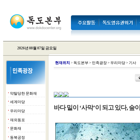
2026년 08월 07일 금요일
현
재위치
>
독도본부
>
민족광장
>
우리마당
>
기사
약탈당한 문화재
■
세계마당
■
바다 밑이 ‘사막’이 되고 있다, 숲
우리마당
■
재외동포
■
문화재
■
동북공정
■