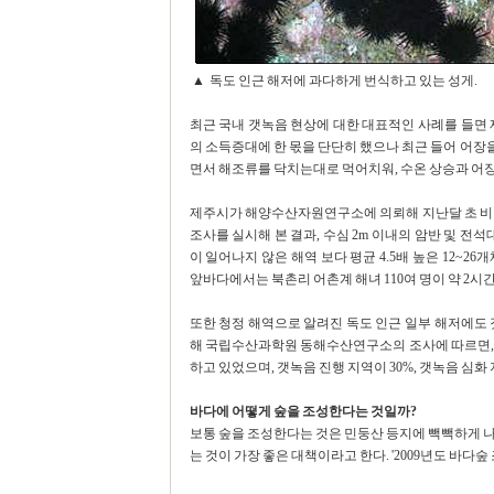
▲ 독도 인근 해저에 과다하게 번식하고 있는 성게.
최근 국내 갯녹음 현상에 대한 대표적인 사례를 들면 
의 소득증대에 한 몫을 단단히 했으나 최근 들어 어
면서 해조류를 닥치는대로 먹어치워, 수온 상승과 어장
제주시가 해양수산자원연구소에 의뢰해 지난달 초 비양도
조사를 실시해 본 결과, 수심 2m 이내의 암반 및 전
이 일어나지 않은 해역 보다 평균 4.5배 높은 12~2
앞바다에서는 북촌리 어촌계 해녀 110여 명이 약 2시간
또한 청정 해역으로 알려진 독도 인근 일부 해저에도 
해 국립수산과학원 동해수산연구소의 조사에 따르면, 독
하고 있었으며, 갯녹음 진행 지역이 30%, 갯녹음 심화
바다에 어떻게 숲을 조성한다는 것일까?
보통 숲을 조성한다는 것은 민둥산 등지에 빽빽하게 나
는 것이 가장 좋은 대책이라고 한다. '2009년도 바다