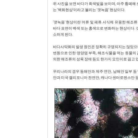
위 사진을 보면 바다가 회색빛을 보이며, 아주 황폐해 
는 '백화현상'이라고 불리는 '갯녹음' 현상이다.
'갯녹음' 현상이란 어류 및 패류 서식에 유용한 해조
바다 표면이 백색 또는 홍색으로 변화하는 현상이다.
소하게 된다.
바다사막화의 발생 원인은 정확히 규명되지는 않았으나
변동으로 인한 영양염 부족, 해조식물을 먹는 동물의 
의한 해조류의 성육 장애 등도 한가지 요인이로 꼽고 
우리나라의 경우 동해안과 제주 연안, 남해안 일부 등 
안과 미국 캘리포니아 전연안, 캐나다 센터로렌스만 등