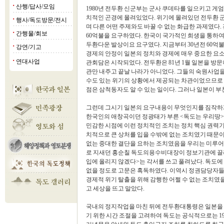
산행/답사/모임
■
1980년 전두환 신군부는 군사 쿠데타를 일으키고 
치적인 곤경에 몰려있었다. 위기에 몰려있던 전두환
행사/독도방문/전시
■
며 다른 어떤 주제와도 바꿀 수 없는 화급한 과제였다. 
간행물/회보
■
60억불을 요구하였다. 한국이 국가적인 희생을 통하
두환다운 발상이요 요구였다. 지금부터 30년전 60억
강연/기고
■
경제의 안정이 일본의 정치와 경제에 매우 중요한 요
연대사업
■
관회담은 시작되었다. 전두환은 81년 1월 일본을 방문
관만 내주고 끝날 나라가 아니었다. 그들의 숙원사업
수도 있는 위기의 상황에서 제공되는 차관이었으므로
점은 삼척동자도 알 수 있는 일이다. 그러나 일본이 
그런데 그시기 일본의 요구내용이 무엇인지를 짐작하게
한국인의 애창곡이던 정광태가 부른 <독도는 우리땅>
민감한 시점에 이런 정치적인 조치는 정치 핵심 권력기
치적으로 큰 상처를 입을 수밖에 없는 조치였기 때문이
없는 중대한 결단을 요하는 조치였음을 우리는 미루어 짐
로 지새던 홍순칠 독도의용수비대장이 정보기관에 끌려
입에 올리지 않겠다>는 각서를 쓰고 풀려났다. 독도에
없을 정도로 고문은 혹독하였다. 이역시 정권담당자들
경제적 위기 탈출을 위해 감행한 어쩔 수 없는 조치였
고 세상을 뜨고 말았다.
국내의 정지작업을 마친 뒤에 전두환대통령은 일본을 
기 위한 시간 조절을 고려하여 독도는 공식적으로는 198