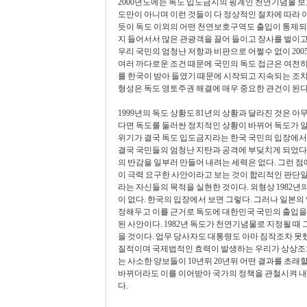
2000년도에는 독도 입도금지의 핑계인 천연기념물 보
도만이 아니며 이런 것들이 다 정상적인 절차에 따라 
듯이 독도 이외의 어떤 천연보호구역도 출입이 통제되
지 들어서서 많은 관광객을 끌어 들이고 장사를 벌이고
우리 국민의 엄청난 저항과 비판으로 어쩔수 없이 20
여러 까다로운 조건 때문에 국민의 독도 접근은 여전히
를 한국이 받아 들였기 때문에 시작되고 지속되는 조치
형성은 독도 영토주권 해결에 매우 중요한 관건이 된다
1999년의 독도 상황도 81년의 상황과 달라진 것은 아
다면 독도를 둘러싼 정치적인 상황이 바뀌어 독도가 일
위기가 결국 독도 입도금지라는 한국 국민의 입장에서
결국 국민들의 엄청난 지탄과 공격에 부딪치게 되었다
의 반감을 일부러 만들어 내려는 세력은 없다. 그런 
이 극력 요구한 사안이라고 보는 것이 합리적인 판단일
라는 자신들의 목적을 실현한 것이다. 외형상 1982
이 없다. 한국의 입장에서 보면 그렇다. 그러나 일본
정해두고 이를 근거로 독도에 대한민국 국민의 출입을
된 사안이다. 1982년 독도가 천연기념물로 지정될 때
을 것이다. 업무 당사자도 대통령도 아마 짐작조차 못
질적이며 국제법적인 효력이 발생하는 우리가 상상조차
는 사소한 양보들이 10년뒤 20년뒤 어떤 결과를 초래
바뀌더라도 이를 이어받아 국가의 정책을 관철시켜 내
다.