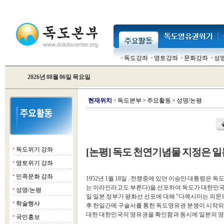
독도강좌
영토강좌
문화강좌
성
2026년 08월 06일 목요일
현
재위치
>
독도본부
>
주요활동
>
성명/논평
독도위기 강좌
[논평] 독도 천연기념물 지정은 
■
영토위기 강좌
■
민족문화 강좌
■
1952년 1월 18일 . 전쟁중에 있던 이승만 대통령은 
는 이라인라고도 부른다)을 선포하여 독도가 대한민국의 
성명/논평
■
일 일본 정부가 평화선 선포에 대해 "다께시마는 의문
학술행사
■
후 한일간에 구술서를 통한 독도영유권 분쟁이 시작되었다
대한 대한민국의 영유권을 확인함과 동시에 일본의 영
국민홍보
■