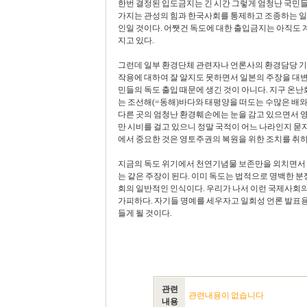
한번 결정된 입도금지는 긴 시간 그렇게 엄청난 국민들
가지는 관성의 힘과 한국사회를 통제하고 조종하는 일
인일 것이다. 어쨋건 독도에 대한 출입금지는 아직도
지고 있다.
그런데 일부 환경단체 관련자나 언론사의 환경담당 기
작용에 대하여 잘 알지도 못하면서 일본의 주장을 대변
민들의 독도 출입 때문에 생긴 것이 아니다. 지구 
는 조선해(=동해)바다와 태평양을 떠도는 수많은 배와
다른 곳의 엄청난 환경훼손에는 눈을 감고 있으면서 
만 시비를 걸고 있으니 정말 국적이 어느 나라인지 묻지
에서 중요한 것은 영토주권의 복원을 위한 조치를 취하
지금의 독도 위기에서 천연기념물 보존만을 외치면서 
는 같은 주장이 된다. 이미 독도는 법적으로 명백한 
회의 일반적인 인식이다. 우리가 나서 이런 국제사회
가피하다. 자기들 명예를 세우자고 일회성 언론 발표용
들게 될 것이다.
관련
관련내용이 없습니다
내용