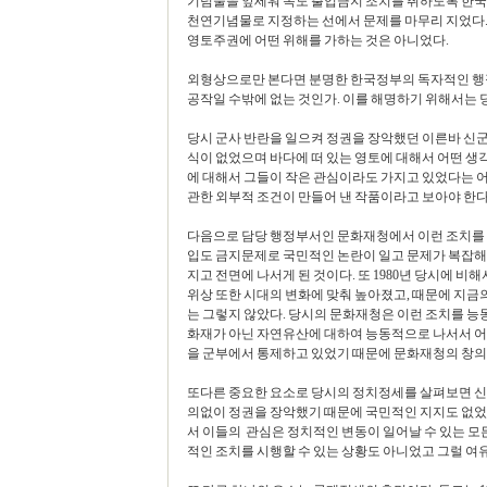
기념물을 앞세워 독도 출입금지 조치를 취하도록 한국
천연기념물로 지정하는 선에서 문제를 마무리 지었다.
영토주권에 어떤 위해를 가하는 것은 아니었다.
외형상으로만 본다면 분명한 한국정부의 독자적인 행정
공작일 수밖에 없는 것인가. 이를 해명하기 위해서는 
당시 군사 반란을 일으켜 정권을 장악했던 이른바 신
식이 없었으며 바다에 떠 있는 영토에 대해서 어떤 생
에 대해서 그들이 작은 관심이라도 가지고 있었다는 어
관한 외부적 조건이 만들어 낸 작품이라고 보아야 한다
다음으로 담당 행정부서인 문화재청에서 이런 조치를 주도
입도 금지문제로 국민적인 논란이 일고 문제가 복잡
지고 전면에 나서게 된 것이다. 또 1980년 당시에 
위상 또한 시대의 변화에 맞춰 높아졌고, 때문에 지금
는 그렇지 않았다. 당시의 문화재청은 이런 조치를 능동
화재가 아닌 자연유산에 대하여 능동적으로 나서서 어
을 군부에서 통제하고 있었기 때문에 문화재청의 창
또다른 중요한 요소로 당시의 정치정세를 살펴보면 
의없이 정권을 장악했기 때문에 국민적인 지지도 없었고
서 이들의 관심은 정치적인 변동이 일어날 수 있는 모
적인 조치를 시행할 수 있는 상황도 아니었고 그럴 여