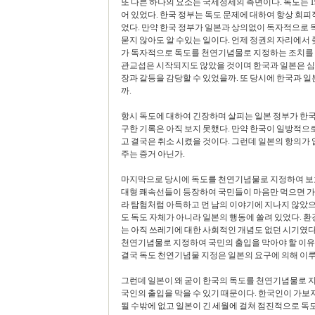
또 다른 하나의 요소는 국제정세의 측면이다. 독도는 1
어 있었다. 한국 정부는 독도 문제에 대하여 항상 회
었다. 만약 한국 정부가 일본과 상의없이 독자적으로 
묻지 않아도 알 수있는 일이다. 언제 정권의 자리에
가 독자적으로 독도를 천연기념물로 지정하는 조치를 
관교섭은 시작되지도 않았을 것이며 한국과 일본은 심
장과 갈등을 감당할 수 있었을까. 또 당시에 한국과 
까.
항시 독도에 대하여 긴장하며 살피는 일본 정부가 한
구한 기록은 아직 보지 못했다. 만약 한국이 일방적으
고 결국은 취소 시켰을 것이다. 그런데 일본의 항의가
주는 증거 아닌가.
마지막으로 당시에 독도를 천연기념물로 지정하여 보호
대형 쾌속선들이 등장하여 국민들이 마음만 먹으면 가볼
라 탐험처럼 아득하고 먼 남의 이야기에 지나지 않았
도 독도 자체가 아니라 일본의 행동에 쏠려 있었다. 
는 아직 쓰레기에 대한 사회적인 개념도 없던 시기였
천연기념물로 지정하여 국민의 출입을 막아야 할 이유는
결국 독도 천연기념물 지정은 일본의 요구에 의해 이루
그런데 일본이 왜 굳이 한국의 독도를 천연기념물로 
국인의 출입을 막을 수 있기 때문이다. 한국인이 가보
될 수밖에 없고 일본이 긴 세월에 걸쳐 점진적으로 독도