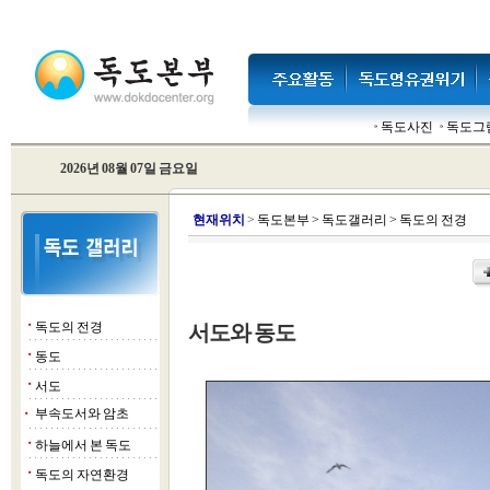
독도사진
독도그
2026년 08월 07일 금요일
현
재위치
>
독도본부
>
독도갤러리
>
독도의 전경
독도의 전경
서도와 동도
■
동도
■
서도
■
부속도서와 암초
■
하늘에서 본 독도
■
독도의 자연환경
■