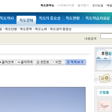
·
·
·
·
·
독도본부는
시작페이지로
즐겨찾기
오시는길
메
림
독도만평
독도문학
독도노래
독도경치 동영상
내용검색