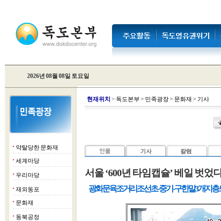
2026년 08월 08일 토요일
현
재위치
>
독도본부
>
민족광장
>
문화재
>
기사
약탈당한 문화재
■
세계마당
■
서울 ‘600년 타임캡슐’ 베일 벗었
우리마당
■
광화문 육조거리 조선 초-중기-구한말 3개 지층
재외동포
■
문화재
■
동북공정
■