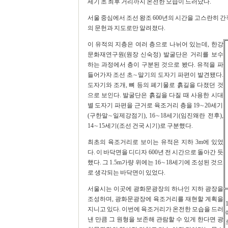
세기 초 최후 거리까지 온전한 모습이 드러났다.
서울 중심에서 조선 왕조 600년의 시간을 고스란히 간
의 문헌과 지도로만 알려졌다.
이 유적의 지층은 여러 층으로 나뉘어 있는데, 한강
문화재연구원(원장 신숙정) 발굴단은 거리를 보수
하는 과정에서 층이 구분된 것으로 봤다. 유적을 파
들어가자 조선 초∼말기의 도자기 파편이 발견됐다.
도자기와 조개, 뼈 등의 폐기물로 흙길을 다졌던 것
으로 보인다. 발굴단은 흙길을 다질 때 사용한 시대
별 도자기 파편을 근거로 육조거리 층을 19∼20세기
(구한말∼일제강점기), 16∼18세기(임진왜란 전후),
14∼15세기(조선 건국 시기)로 구분했다.
최초의 육조거리로 보이는 유적은 지하 3m에 있었
다. 이 바닥면을 디디자 600년 전 시간으로 돌아간 듯
했다. 그 1.5m가량 위에는 16∼18세기에 조성된 것으
로 생각되는 바닥면이 있었다.
서울시는 이곳에 광화문광장의 하나인 지하 광장을
조성하며, 광화문광장에 육조거리를 재현할 계획을
지니고 있다. 이번에 육조거리가 온전한 모습을 드러
낸 만큼 그 원형을 보존해 관람할 수 있게 한다면 광