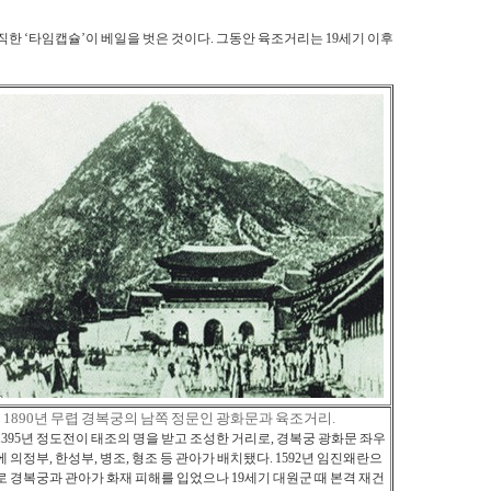
직한 ‘타임캡슐’이 베일을 벗은 것이다. 그동안 육조거리는 19세기 이후
1890년 무렵 경복궁의 남쪽 정문인 광화문과 육조거리.
1395년 정도전이 태조의 명을 받고 조성한 거리로, 경복궁 광화문 좌우
에 의정부, 한성부, 병조, 형조 등 관아가 배치됐다. 1592년 임진왜란으
로 경복궁과 관아가 화재 피해를 입었으나 19세기 대원군 때 본격 재건