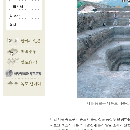
순국선열
■
상고사
■
역사
■
서울 종로구 세종로 이순신
13일 서울 종로구 세종로 이순신 장군 동상 뒤편 광화
대로인 육조거리 흔적이 발견돼 본격 발굴 조사가 진행되