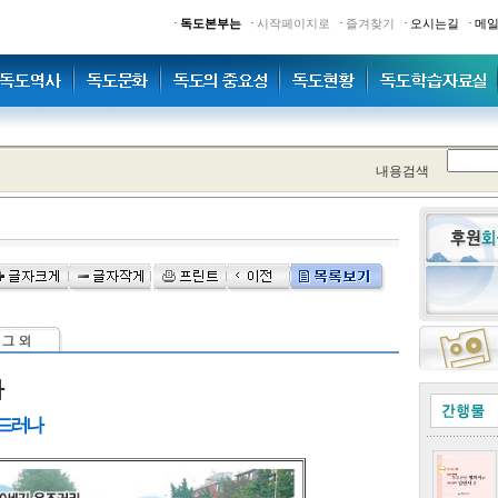
·
·
·
·
·
독도본부는
시작페이지로
즐겨찾기
오시는길
메
내용검색
다
 드러나