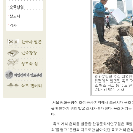
순국선열
■
상고사
■
역사
■
서울 광화문광장 조성 공사 지역에서 조선시대 육조 거
을 확인하기 위한 발굴 조사가 확대된다. 육조 거리는 
다.
육조 거리 흔적을 발굴한 한강문화재연구원은 18일 
회’를 열고 “문헌과 지도로만 남아 있던 육조 거리 