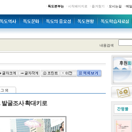
·
·
·
·
·
독도본부는
시작페이지로
즐겨찾기
오시는길
메
내용검색
… 발굴조사 확대키로