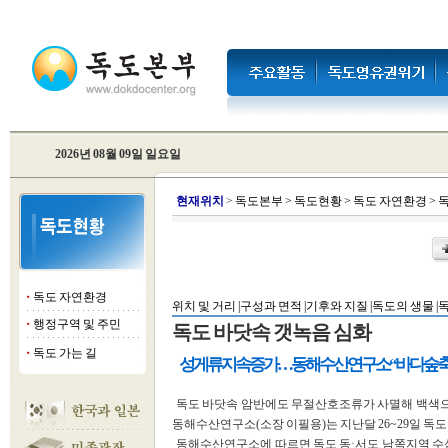
2026년 08월 09일 일요일
현
재위치
>
독도본부
>
독도현황
>
독도 자연환경
>
독
독도 자연환경
■
위치 및 거리 |
구성과 면적 |
기후와 지질 |
독도의 생물 |
독
행정구역 및 주민
■
독도 바닷속 갯녹음 심화
독도 가는 길
■
성게류 지속 증가 … 동해수산연구소 “바다숲 축
독도 바닷속 암반에도 무절산호조류가 사멸해 백색으
동해수산연구소(소장 이필용)는 지난달 26~29일 독
동해수산연구소에 따르면 독도 동·서도 남쪽지역 수심 