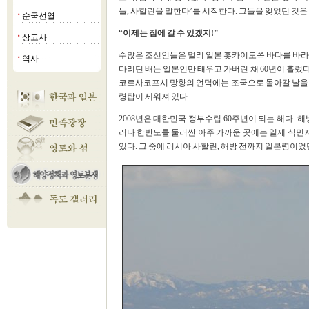
늘, 사할린을 말한다’를 시작한다. 그들을 잊었던 것은
순국선열
■
“이제는 집에 갈 수 있겠지!”
상고사
■
수많은 조선인들은 멀리 일본 홋카이도쪽 바다를 바라
역사
■
다리던 배는 일본인만 태우고 가버린 채 60년이 흘렀다
코르사코프시 망향의 언덕에는 조국으로 돌아갈 날을 
령탑이 세워져 있다.
2008년은 대한민국 정부수립 60주년이 되는 해다. 
러나 한반도를 둘러싼 아주 가까운 곳에는 일제 식민지
있다. 그 중에 러시아 사할린, 해방 전까지 일본령이었