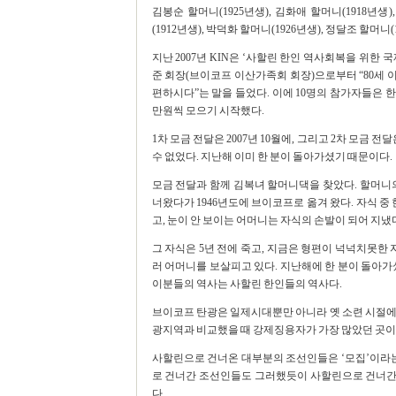
김봉순 할머니(1925년생), 김화애 할머니(1918년생)
(1912년생), 박덕화 할머니(1926년생), 정달조 할머
지난 2007년 KIN은 ‘사할린 한인 역사회복을 위한
준 회장(브이코프 이산가족회 회장)으로부터 “80세 
편하시다”는 말을 들었다. 이에 10명의 참가자들은 한
만원씩 모으기 시작했다.
1차 모금 전달은 2007년 10월에, 그리고 2차 모금 전
수 없었다. 지난해 이미 한 분이 돌아가셨기 때문이다.
모금 전달과 함께 김복녀 할머니댁을 찾았다. 할머니의 
너왔다가 1946년도에 브이코프로 옮겨 왔다. 자식 중
고, 눈이 안 보이는 어머니는 자식의 손발이 되어 지냈
그 자식은 5년 전에 죽고, 지금은 형편이 넉넉치못한 
러 어머니를 보살피고 있다. 지난해에 한 분이 돌아
이분들의 역사는 사할린 한인들의 역사다.
브이코프 탄광은 일제시대뿐만 아니라 옛 소련 시절에
광지역과 비교했을 때 강제징용자가 가장 많았던 곳이
사할린으로 건너온 대부분의 조선인들은 ‘모집’이라는
로 건너간 조선인들도 그러했듯이 사할린으로 건너간 
다.