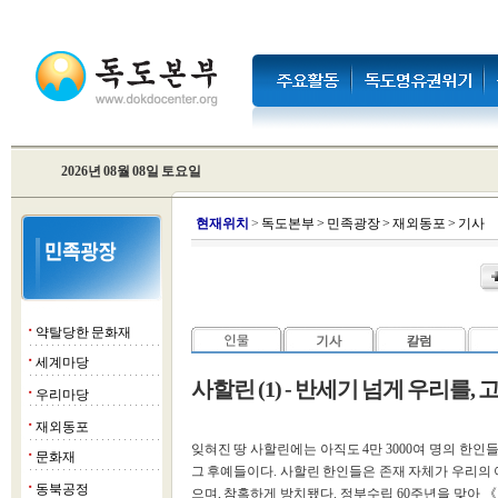
2026년 08월 08일 토요일
현
재위치
>
독도본부
>
민족광장
>
재외동포
>
기사
약탈당한 문화재
■
세계마당
■
사할린 (1) - 반세기 넘게 우리를,
우리마당
■
재외동포
■
잊혀진 땅 사할린에는 아직도 4만 3000여 명의 한인들
문화재
■
그 후예들이다. 사할린 한인들은 존재 자체가 우리의 
동북공정
■
으며, 참혹하게 방치됐다. 정부수립 60주년을 맞아 《