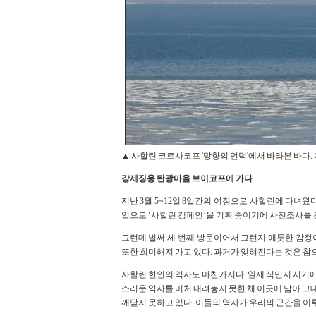
▲ 사할린 코르사코프 '망향의 언덕'에서 바라본 바다
강제징용 탄광마을 브이코프에 가다
지난 3월 5~12일 8일간의 여정으로 사할린에 다녀왔다
업으로 ‘사할린 캠페인’을 기획 중이기에 사전조사를 
그런데 벌써 세 번째 방문이어서 그런지 애틋한 감정
또한 희미해져 가고 있다. 과거가 잊혀진다는 것은 참
사할린 한인의 역사도 마찬가지다. 일제 식민지 시기
스러운 역사를 미처 내려놓지 못한 채 이곳에 남아 그
깨닫지 못하고 있다. 이들의 역사가 우리의 근간을 이