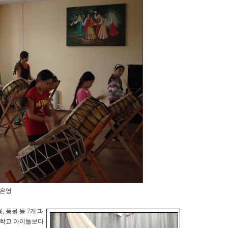
이은영
 풍물 등 7개 과
 학교 아이들보다