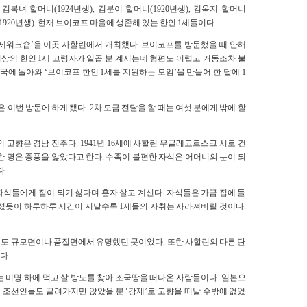
, 김복녀 할머니(1924년생), 김분이 할머니(1920년생), 김옥지 할머니
니(1920년생). 현재 브이코프 마을에 생존해 있는 한인 1세들이다.
 국제워크숍’을 이곳 사할린에서 개최했다. 브이코프를 방문했을 때 안해
이상의 한인 1세 고령자가 일곱 분 계시는데 형편도 어렵고 거동조차 불
국에 돌아와 ‘브이코프 한인 1세를 지원하는 모임’을 만들어 한 달에 1
달은 이번 방문에 하게 됐다. 2차 모금 전달을 할 때는 여섯 분에게 밖에 할
고향은 경남 진주다. 1941년 16세에 사할린 우글레고르스크 시로 건
 한 명은 중풍을 앓았다고 한다. 수족이 불편한 자식은 어머니의 눈이 되
다.
자식들에게 짐이 되기 싫다며 혼자 살고 계신다. 자식들은 가끔 집에 들
가셨듯이 하루하루 시간이 지날수록 1세들의 자취는 사라져버릴 것이다.
도 규모면이나 품질면에서 유명했던 곳이었다. 또한 사할린의 다른 탄
다.
 미명 하에 먹고 살 방도를 찾아 조국땅을 떠나온 사람들이다. 일본으
조선인들도 끌려가지만 않았을 뿐 ‘강제’로 고향을 떠날 수밖에 없었