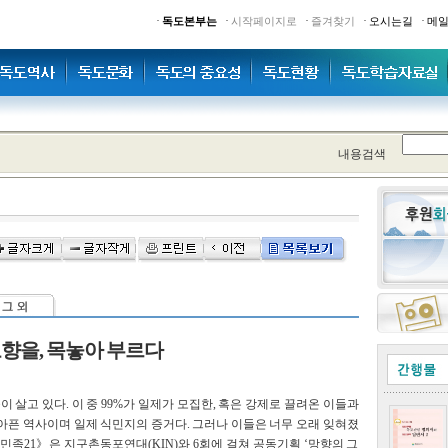
·
·
·
·
·
독도본부는
시작페이지로
즐겨찾기
오시는길
메
내용검색
 고향을, 목놓아 부르다
이 살고 있다. 이 중 99%가 일제가 모집한, 혹은 강제로 끌려온 이들과
아픈 역사이며 일제 식민지의 증거다. 그러나 이들은 너무 오래 잊혀졌
민족21》은 지구촌동포연대(KIN)와 6회에 걸쳐 공동기획 ‘망향의 그