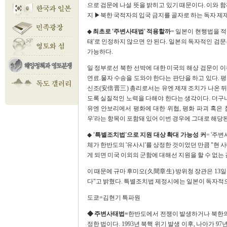
으로 검문에 나설 뜻을 밝히고 있기 때문이다. 이와 함
지 ▶북한 국적자의 입국 금지를 골자로 하는 독자 제
◆
최초로 '주변사태법' 적용할까
= 일본이 현행법을 적
태'로 인정하지 않으면 안 된다. 일본의 독자적인 검
가능하다.
일 정부로선 북한 선박에 대한 미국의 해상 검문이 
연료.물자 수송을 도와야 한다는 판단을 하고 있다. 평
신조(安倍晋三) 총리로서는 유엔 제재 조치가 나온 뒤
도록 실질적인 노력을 다해야 한다는 생각이다. 더구나
유엔 안보리에서 평화에 대한 위협, 평화 파괴 혹은
우'라는 항목이 포함돼 있어 이번 경우에 그대로 해당
◆
'특별조치법'으로 지원 대상 확대 가능성 커
= '주
체가 한반도의 '유사시'를 상정한 것이었던 만큼 "현 
게 되면 미국 이외의 군함에 대해선 지원을 할 수 없는
이 때문에 규마 후미오(久間章生) 방위청 장관은 13일
다"고 밝혔다. 특별조치법 제정시에는 일본이 독자적으
도쿄=김현기 특파원
◆ 주변사태법=
한반도에서 전쟁이 발생하거나 북한의 
정한 법이다. 1993년 북핵 위기 발생 이후, 나아가 