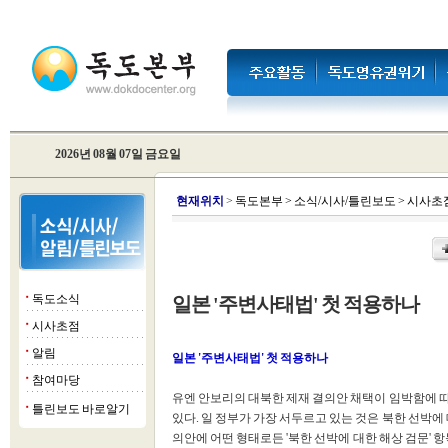
2026년 08월 07일 금요일
현
재위치
>
독도본부
>
소식/시사/틀린보도
>
시사초
독도소식
일본 '주변사태법' 첫 적용하나
■
시사초점
■
알림
■
일본 '주변사태법' 첫 적용하나
참여마당
■
유엔 안보리의 대북한 제재 결의안 채택이 임박함에 
틀린보도 바로알기
■
있다. 일 정부가 가장 서두르고 있는 것은 북한 선박에
의안에 어떤 형태로든 '북한 선박에 대한 해상 검문' 