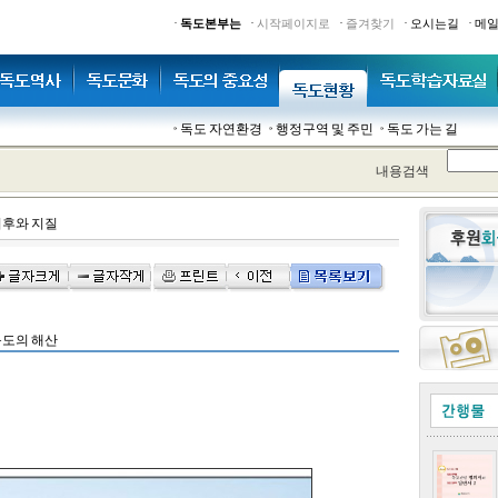
·
·
·
·
·
독도본부는
시작페이지로
즐겨찾기
오시는길
메
독도 자연환경
행정구역 및 주민
독도 가는 길
내용검색
후와 지질
도의 해산