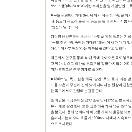
지금까지 독도 연구를 통해 드러난 독도 자연의 다양
보시스템’(dokdo.re.kr)이란 누리집을 열어 일반인도
■ 독도는 2000m 거대 화산체 위의 작은 점 바닷물 
다. 동도와 서도라 불린다. 동도는 높이 98.6m, 지름 4
‘빙산의 일각’이다.
김창환 해양연구원 박사는 “바닷물 위의 독도는 지름 1
“독도 주변 바닷속에는 거대한 ‘해산’이 세 개가 더 
해산’ ‘이사부 해산’라는 이름을 붙였다”고 말했다.
최근까지 연구를 통해, 바다 위에 솟아오른 독도 봉우
고 있다. 앞으로 화산섬 분출구의 정확한 지점이 어디
위가 흥미로운 연구 과제로 꼽힌다.
■ 1800m 밑 ‘독도 심층 해류’ 발견 ‘독도 효과’
표층 수온이 주변에 견줘 낮게 나타나는 현상이 관찰됐
는 독도에서도 관찰돼 눈길을 끈다.
또 바닷물이 상층에선 남향 또는 남서향으로 흐르지만, 
류가 새로 발견됐다. 보통 심층 해류의 유속은 초속 몇
을 붙였다. 동해 먼바다의 바닷물이 해저 울릉분지로
흘러나가는 해수의 흐름이 1800m 아래에서 지속적으로
으로 조사됐다.