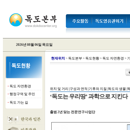
2026년 08월 06일 목요일
현
재위치
>
독도본부
>
독도현황
>
독도 자연환경
>
기
독도 자연환경
■
위치 및 거리 |
구성과 면적 |
기후와 지질 |
독도의 생물 |
독
행정구역 및 주민
■
‘독도는 우리땅’ 과학으로 지킨다
독도 가는 길
■
출범 2년 맞는 전문연구사업단