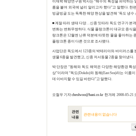
이재학 해양연구원 박사는 “해수의 특성을 파악하는 일은
름을 붙여 외국에 널리 알리고자 했다”고 말했다. 한편
빙글빙글 도는 독특한 해양 현상을 발견해 ‘독도 냉수 
■ 계절 따라 생태 다양…신종 잇따라 독도 연구가 본
변화는 변화무쌍하다. 식물 플랑크톤이 대규모 증식을 준
랑크톤은 12월엔 난류 덕분에 따뜻한 물을 좋아하는 종
플랑크톤 종이 다른 것으로 조사됐다.
사업단은 독도에서 123종의 박테리아와 바이러스를 분
생물 6종을 발견했고, 신종 저서동물 2종을 찾아냈다.
박 단장은 “동해와 독도 해역은 다양한 해양환경 특성
상”이라며 “독도(Dokdo)와 동해(East Sea)라는
데 이바지할 수 있길 바란다”고 말했다.
오철우 기자
cheolwoo@hani.co.kr
한겨레 2008-05-21 오
관련
관련내용이 없습니다
내용