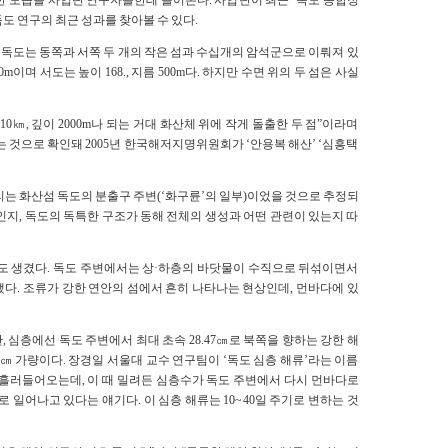
한 모습을 사업단 연구자들한테 들어본다. 사업단이 최근 ‘독도 종합정
 독도 연구의 최근 성과를 찾아볼 수 있다.
위의 독도는 동쪽과 서쪽 두 개의 작은 섬과 수십개의 암석군으로 이뤄져 있
50m이며 서도는 높이 168., 지름 500m다. 하지만 수면 위의 두 섬은 사실
0㎞, 깊이 2000m나 되는 거대 화산체 위에 작게 돌출한 두 점”이라며
있는 것으로 확인돼 2005년 한국해저지명위원회가 ‘안용복 해산’ ‘심흥택
리는 화산섬 독도의 분출구 주변(‘화구륜’의 일부)이었을 것으로 추정되
인지, 독도의 독특한 구조가 동해 전체의 생성과 어떤 관련이 있는지 따
라는 말도 생겼다. 독도 주변에서는 상·하층의 바닷물이 수직으로 뒤섞이면서
다. 조류가 강한 연안의 섬에서 흔히 나타나는 현상인데, 먼바다에 있
심층에선 독도 주변에서 최대 초속 28.47㎝로 북쪽을 향하는 강한 해
㎝ 가량이다. 장경일 서울대 교수 연구팀이 ‘독도 심층 해류’라는 이름
 흘러들어오는데, 이 때 밀려든 심층수가 독도 주변에서 다시 먼바다로
 일어나고 있다는 얘기다. 이 심층 해류는 10~40일 주기로 변하는 것