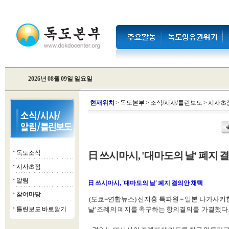
2026년 08월 09일 일요일
현
재위치
>
독도본부
>
소식/시사/틀린보도
>
시사초
독도소식
日 쓰시마시, '대마도의 날' 폐지 
■
시사초점
■
알림
■
日 쓰시마시, '대마도의 날' 폐지 결의안 채택
참여마당
■
(도쿄=연합뉴스) 신지홍 특파원 = 일본 나가사키
틀린보도 바로알기
날' 조례의 폐지를 촉구하는 항의결의를 가결했다
■