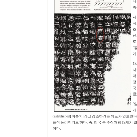
나
측
서
지
조
선
로
‘
게
1
사
더
정
국
語
‘
개
(established) 이름’이라고 강조하려는 의도가 
표적 논리이기도 하다. 즉, 한국 측 주장처럼 19세기
이다.