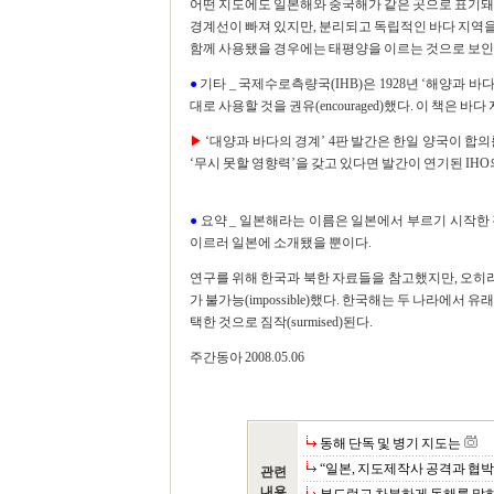
어떤 지도에도 일본해와 중국해가 같은 곳으로 표기돼 
경계선이 빠져 있지만, 분리되고 독립적인 바다 지역
함께 사용됐을 경우에는 태평양을 이르는 것으로 보인
●
기타 _ 국제수로측량국(IHB)은 1928년 ‘해양과 
대로 사용할 것을 권유(encouraged)했다. 이 책은 
▶
‘대양과 바다의 경계’ 4판 발간은 한일 양국이 합의를
‘무시 못할 영향력’을 갖고 있다면 발간이 연기된 IH
●
요약 _ 일본해라는 이름은 일본에서 부르기 시작한 
이르러 일본에 소개됐을 뿐이다.
연구를 위해 한국과 북한 자료들을 참고했지만, 오
가 불가능(impossible)했다. 한국해는 두 나라에서
택한 것으로 짐작(surmised)된다.
주간동아 2008.05.06
동해 단독 및 병기 지도는
“일본, 지도제작사 공격과 협박
관련
내용