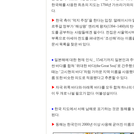
한국해를 사용한 최초의 지도는 1794년 가쓰라가와의 
다.
▶
한국 측이 ‘억지 주장’을 한다는 입장. 말레이시
르투갈 정부가 ‘해상왕’ 엔리케 왕자(1394~1460)의
도를 공부하는 사람들에겐 필수다. 전집은 서울역사박물
부록으로 아세아 전도를 펴내면서 ‘조선해’라는 이름을 
문서 목록을 찾은 바 있다.
●
일본해에 대한 현재 인식 _ 15세기까지 일본인과 
싼 바다를 합쳐 ‘위대한 바다(the Great Sea)’로
때는 ‘고시현의 바다’처럼 가까운 지역 이름을 사용했다
름 또한 비슷한 의도로 적용됐다고 추론할 수 있다.
▶
자국 위쪽 바다와 아래쪽 바다를 모두 합쳐 하나의
이 두 개로 나뉠 필요가 없다. 어불성설이다.
●
한국 지도에서 서해 남해로 표기하는 것은 동해를 
된다.
▶
동해는 한국인이 2000년 이상 사용해 굳어진 이름