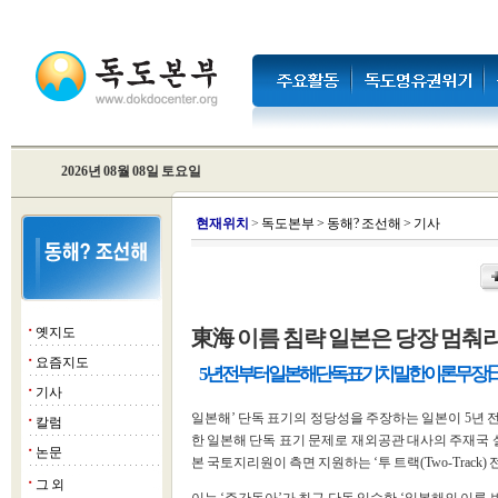
2026년 08월 08일 토요일
현
재위치
>
독도본부
>
동해? 조선해
>
기사
옛지도
東海 이름 침략 일본은 당장 멈춰라
■
요즘지도
■
5년 전부터 일본해 단독 표기 치밀한 이론 무장
기사
■
일본해’ 단독 표기의 정당성을 주장하는 일본이 5년 전
칼럼
■
한 일본해 단독 표기 문제로 재외공관 대사의 주재국 설
논문
■
본 국토지리원이 측면 지원하는 ‘투 트랙(Two-Trac
그 외
■