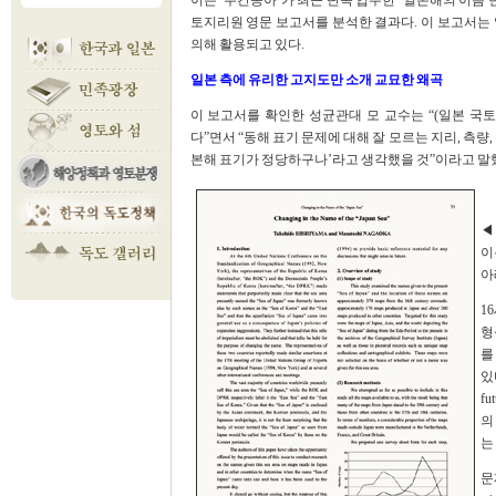
이는 ‘주간동아’가 최근 단독 입수한 ‘일본해의 이름 변경에 관하여
토지리원 영문 보고서를 분석한 결과다. 이 보고서는
의해 활용되고 있다.
일본 측에 유리한 고지도만 소개 교묘한 왜곡
이 보고서를 확인한 성균관대 모 교수는 “(일본 국
다”면서 “동해 표기 문제에 대해 잘 모르는 지리, 측
본해 표기가 정당하구나’라고 생각했을 것”이라고 말
◀
이
아
1
형
를
있다(
f
의
는
문