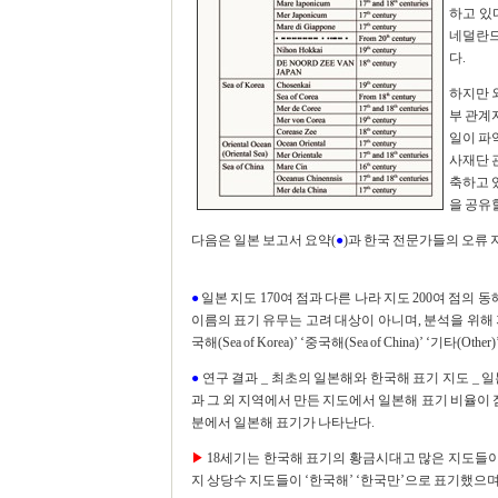
하고 있
네덜란드
다.
하지만 
부 관계
일이 파
사재단 
축하고 
을 공유
다음은 일본 보고서 요약(
●
)과 한국 전문가들의 오류 
●
일본 지도 170여 점과 다른 나라 지도 200여 점의
이름의 표기 유무는 고려 대상이 아니며, 분석을 위해 지도를
국해(Sea of Korea)’ ‘중국해(Sea of China)’ ‘기타(Oth
●
연구 결과 _ 최초의 일본해와 한국해 표기 지도 _ 
과 그 외 지역에서 만든 지도에서 일본해 표기 비율이 점
분에서 일본해 표기가 나타난다.
▶
18세기는 한국해 표기의 황금시대고 많은 지도들이
지 상당수 지도들이 ‘한국해’ ‘한국만’으로 표기했으며,