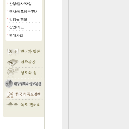
산행/답사/모임
■
행사/독도방문/전시
■
간행물/회보
■
강연/기고
■
연대사업
■