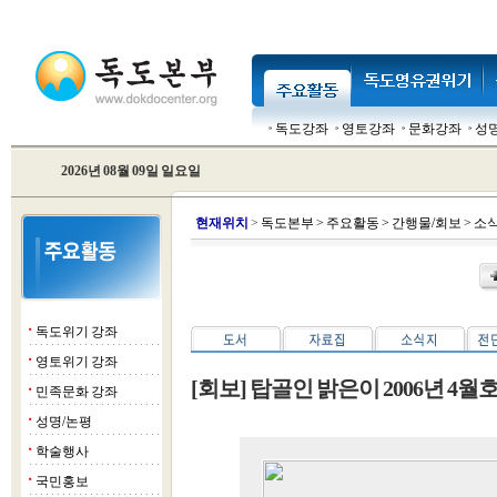
독도강좌
영토강좌
문화강좌
성
2026년 08월 09일 일요일
현
재위치
>
독도본부
>
주요활동
>
간행물/회보
>
소
독도위기 강좌
■
영토위기 강좌
■
[회보] 탑골인 밝은이 2006년 4월호
민족문화 강좌
■
성명/논평
■
학술행사
■
국민홍보
■