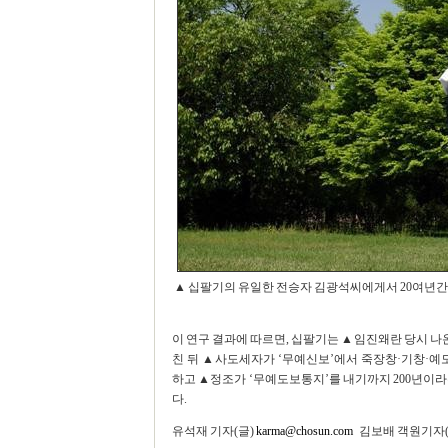
▲ 십팔기의 유일한 전승자 김광석씨에게서 20여년간 
이 연구 결과에 따르면, 십팔기는 ▲임진왜란 당시 나온
친 뒤 ▲사도세자가 ‘무예신보’에서 죽장창·기창·예도
하고 ▲정조가 ‘무예도보통지’를 내기까지 200년이라
다.
유석재 기자(글)
karma@chosun.com
김보배 객원기자(