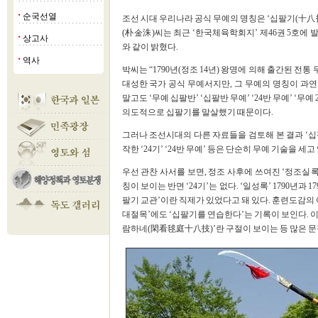
순국선열
■
조선 시대 우리나라 공식 무예의 명칭은 ‘십팔기(十八
(朴金洙)씨는 최근 ‘한국체육학회지’ 제46권 5호에 
상고사
■
와 같이 밝혔다.
역사
■
박씨는 “1790년(정조 14년) 왕명에 의해 출간된 
대성한 국가 공식 무예서지만, 그 무예의 명칭이 과연
말고도 ‘무예 십팔반’ ‘십팔반 무예’ ‘24반 무예’ ‘무
의도적으로 십팔기를 말살했기 때문이다.
그러나 조선시대의 다른 자료들을 검토해 본 결과 ‘
작한 ‘24기’ ‘24반 무예’ 등은 단순히 무예 기술을 
우선 관찬 사서를 보면, 정조 사후에 쓰여진 ‘정조실록
칭이 보이는 반면 ‘24기’는 없다. ‘일성록’ 1790년과
팔기 교관’이란 직제가 있었다고 돼 있다. 훈련도감의
대절목’에도 ‘십팔기를 연습한다’는 기록이 보인다. 
람하네(閑看毬庭十八技)’란 구절이 보이는 등 많은 문