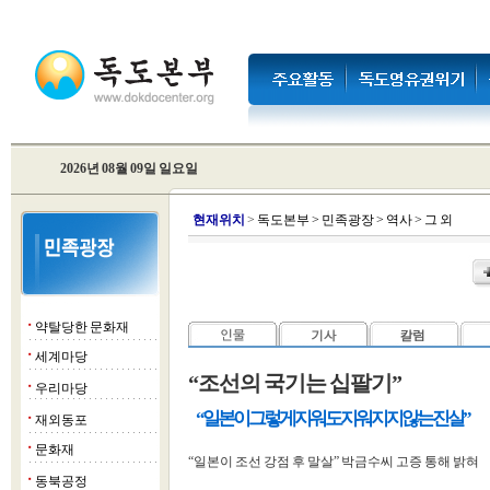
2026년 08월 09일 일요일
현
재위치
>
독도본부
>
민족광장
>
역사
>
그 외
약탈당한 문화재
■
세계마당
■
“조선의 국기는 십팔기”
우리마당
■
“일본이 그렇게 지워도 지워지지 않는 진실”
재외동포
■
문화재
■
“일본이 조선 강점 후 말살” 박금수씨 고증 통해 밝혀
동북공정
■