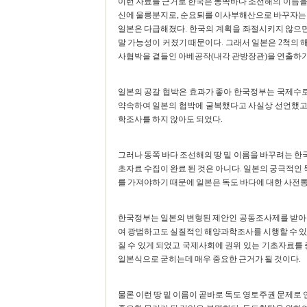
이런 자료를 근거로 한국은 동쪽바다 조선해의 이름을
신에 울릉분지로, 순요퇴를 이사부해산으로 바꾸자는
일본은 다급해졌다. 한국의 계획을 좌절시키지 않으면
말 가능성이 커졌기 때문이다. 그래서 일본은 2척의
사협박을 곁들인 아베공작(내각 관방장관)을 연출하기
일본의 공갈 협박은 효과가 좋아 한국정부는 국제수
약속하여 일본의 협박에 굴복했다고 사실상 선언했고
학조사를 하지 않아도 되었다.
그러나 동쪽 바다 조선해의 땅 밑 이름을 바꾸려는 
초자료 수집이 완료 된 것은 아니다. 일본의 궁극적인
를 가져야하기 때문에 일본은 독도 바다에 대한 사전
한국정부는 일본의 변형된 제안인 공동조사제를 받아들
여 광범하고도 실질적인 해양과학조사를 시행할 수 있게
질 수 있게 되었고 국제사회에 권위 있는 기초자료를 
일본식으로 굳히는데 매우 중요한 근거가 될 것이다.
물론 이런 땅 밑 이름이 곧바로 독도 영토주권 문제로