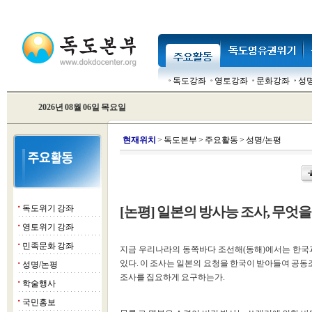
독도강좌
영토강좌
문화강좌
성
2026년 08월 06일 목요일
현
재위치
>
독도본부
>
주요활동
>
성명/논평
독도위기 강좌
[논평] 일본의 방사능 조사, 무엇
■
영토위기 강좌
■
민족문화 강좌
■
지금 우리나라의 동쪽바다 조선해(동해)에서는 한국
있다. 이 조사는 일본의 요청을 한국이 받아들여 공동조
성명/논평
■
조사를 집요하게 요구하는가.
학술행사
■
국민홍보
■