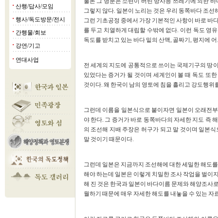
물론 그 명분은 소련이 버린 방사능 쓰레기에 의한 바
산행/답사/모임
■
그렇지 않다. 일본이 노리는 것은 우리 동쪽바다 조선
행사/독도방문/전시
■
그런 기초공정 중에서 가장 기본적인 사항이 바로 바다
를 두고 치열하게 대립할 수밖에 없다. 이런 독도 영
간행물/회보
■
독도를 받치고 있는 바다 밑의 산맥, 골짜기, 평지에 
강연/기고
■
연대사업
■
전 세계의 지도에 공통적으로 쓰이는 국제기구의 땅이
있었다는 증거가 될 것이며 세계인이 볼 때 독도 또
것이다. 왜 한국이 남의 영토에 침을 흘리고 강도행위를
그런데 이름을 일본식으로 붙이자면 일본이 오래전부
야 한다. 그 증거가 바로 동쪽바다의 자세한 지도 즉
의 조선해 지배 주장은 허구가 되고 말 것이며 일본식
말 것이기 때문이다.
그런데 일본은 지금까지 조선해에 대한 세밀한 해도를
해야 하는데 일본은 이렇게 치밀한 조사 작업을 벌이지
해 진 것은 한국과 일본이 바다이름 문제와 해양조사로 
월하기 때문에 매우 자세한 해도를 내놓을 수 있는 자