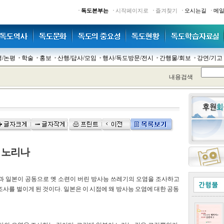
·
·
·
·
·
독도본부는
시작페이지로
즐겨찾기
오시는길
메
명/논평
학술
홍보
산행/답사/모임
행사/독도방문/전시
간행물/회보
강연/기고
내용검색
을 노리나
과 일본이 공동으로 옛 소련이 버린 방사능 쓰레기의 오염을 조사하고
사를 벌이게 된 것이다. 일본은 이 시점에 왜 방사능 오염에 대한 공동