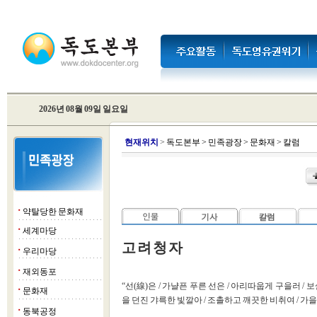
2026년 08월 09일 일요일
현
재위치
>
독도본부
>
민족광장
>
문화재
>
칼럼
약탈당한 문화재
■
세계마당
■
고 려 청 자
우리마당
■
재외동포
■
“선(線)은 / 가냘픈 푸른 선은 / 아리따웁게 구을러 / 보
문화재
■
을 던진 갸륵한 빛깔아 / 조촐하고 깨끗한 비취여 / 가을 
동북공정
■