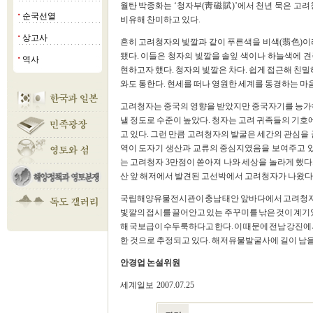
월탄 박종화는 ‘청자부(靑磁賦)’에서 천년 묵은 고려
순국선열
■
비유해 찬미하고 있다.
상고사
■
흔히 고려청자의 빛깔과 같이 푸른색을 비색(翡色)이
됐다. 이들은 청자의 빛깔을 솔잎 색이나 하늘색에 
역사
■
현하고자 했다. 청자의 빛깔은 차다. 쉽게 접근해 친밀해
와도 통한다. 현세를 떠나 영원한 세계를 동경하는 마
고려청자는 중국의 영향을 받았지만 중국자기를 능가하는
낼 정도로 수준이 높았다. 청자는 고려 귀족들의 기호
고 있다. 그런 만큼 고려청자의 발굴은 세간의 관심을 
역이 도자기 생산과 교류의 중심지였음을 보여주고 있다.
는 고려청자 3만점이 쏟아져 나와 세상을 놀라게 했다. 
산 앞 해저에서 발견된 고선박에서 고려청자가 나왔다
국립해양유물전시관이 충남 태안 앞바다에서 고려청자를
빛깔의 접시를 끌어안고 있는 주꾸미를 낚은 것이 계기
해 국보급이 수두룩하다고 한다. 이 때문에 전남 강진
한 것으로 추정되고 있다. 해저유물발굴사에 길이 남을
안경업 논설위원
세계일보 2007.07.25