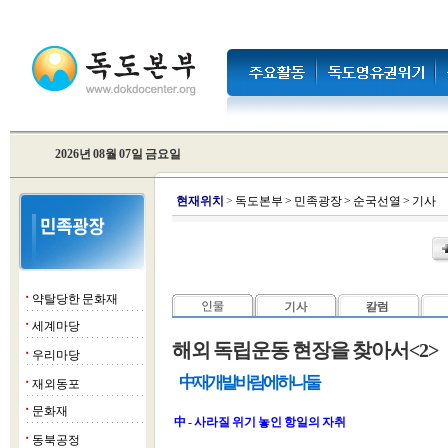
2026년 08월 07일 금요일
현
재위치
>
독도본부
>
민족광장
>
순국선열
>
기사
약탈당한 문화재
■
세계마당
■
해외 독립운동 현장을 찾아서<2>
우리마당
■
中 재개발 바람에 하나 둘
재외동포
■
문화재
■
中 - 사라질 위기 놓인 항일의 자취
동북공정
■