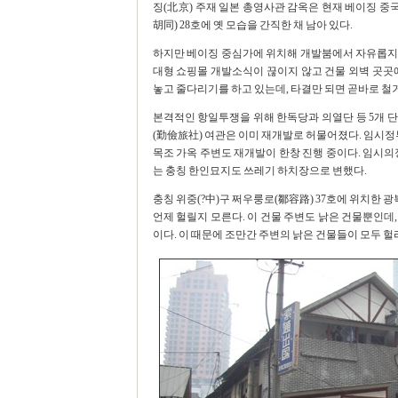
징(北京) 주재 일본 총영사관 감옥은 현재 베이징 중
胡同) 28호에 옛 모습을 간직한 채 남아 있다.
하지만 베이징 중심가에 위치해 개발붐에서 자유롭지 
대형 쇼핑몰 개발소식이 끊이지 않고 건물 외벽 곳곳
놓고 줄다리기를 하고 있는데, 타결만 되면 곧바로 철
본격적인 항일투쟁을 위해 한독당과 의열단 등 5개 
(勤儉旅社) 여관은 이미 재개발로 허물어졌다. 임시정부
목조 가옥 주변도 재개발이 한창 진행 중이다. 임시의정
는 충칭 한인묘지도 쓰레기 하치장으로 변했다.
충칭 위중(?中)구 쩌우룽로(鄒容路) 37호에 위치한 
언제 헐릴지 모른다. 이 건물 주변도 낡은 건물뿐인데
이다. 이 때문에 조만간 주변의 낡은 건물들이 모두 