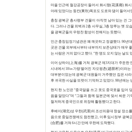
마을 인근에 철강공장이 들어서 화시향(花溪鄕) 화시
아래 있었다는 둥칸(東坎)폭포도 도로와 댐이 들어서면
충칭 광복군 총사령부 건물이 아직껏 남아 있는 건 
다. 그러나 건물 외벽과 2층 사무실, 3층 망루는 옛
을 광복군들의 우렁찬 함성이 전해지는 듯했다.
인근 충칭임정기념관은 꽤 깨끗하고 정결했다. 90년대
곳은 건물 외부에서부터 내부까지 보존상태가 매우 좋았
는 사람은 거의 없다고 했다. “한 명도 오지 않는 날도
이어 상하이(上海)를 거쳐 광복군 제3지대가 주둔한 
시내에서 18㎞가량 떨어진 자오펑촌(趙朋村)이라는 
대부분이었는데 광복군 대원들이 거주했던 집은 사라진
후 귀국한 사실을 또렷이 기억하고 있었다. 98년에는
현지 한 노인은 “중국말을 쓰고 옷도 중국옷을 입어
음을 알았다”며 “그들과 함께 일본군에 맞서 싸운 
철저하게 중국인으로 위장해 활동했다고 한다.
후베이(湖北)성 우한(武漢)의 조선의용대 창설 장소를
음으로 중일전쟁에도 참전했고, 이후 임시정부 광복
(合肥)를 거쳐 6시간 만에 우한에 도착했다.