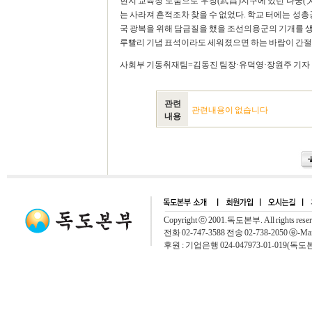
현지 교육청 도움으로 우창(武昌)지구에 있던 다궁
는 사라져 흔적조차 찾을 수 없었다. 학교 터에는 성
국 광복을 위해 담금질을 했을 조선의용군의 기개를 
루빨리 기념 표석이라도 세워졌으면 하는 바람이 간절
사회부 기동취재팀=김동진 팀장·유덕영·장원주 기자 세계일보 
관련
관련내용이 없습니다
내용
Copyright ⓒ 2001.독도본부. All rights rese
전화 02-747-3588 전송 02-738-2050 ⓔ-Mai
후원 : 기업은행 024-047973-01-019(독도