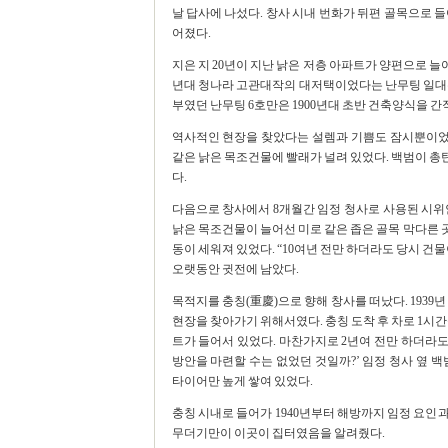
날 답사에 나섰다. 창사 시내 번화가 뒤편 골목으로 
어졌다.
지은 지 20년이 지난 낡은 저층 아파트가 양편으로 늘
년대 청나라 고관대작의 대저택이었다는 난무팅 일대는
부였던 난무팅 6호만은 1900년대 초반 건축양식을 간
역사적인 현장을 찾았다는 설렘과 기쁨도 잠시뿐이었다
같은 낡은 목조건물에 빨래가 널려 있었다. 백범이 총탄
다.
다음으로 창사에서 8개월간 임정 청사로 사용된 시위
낡은 목조건물이 늘어선 미로 같은 좁은 골목 막다른 곳
동이 세워져 있었다. “10여년 전만 하더라도 당시 건
오랫동안 귓전에 남았다.
목적지를 충칭(重慶)으로 향해 창사를 떠났다. 1939
현장을 찾아가기 위해서였다. 충칭 도착 후 차로 1시간
트가 들어서 있었다. 마찬가지로 2년여 전만 하더라도
방안을 마련할 수는 없었던 것일까?’ 임정 청사 옆 
타이어만 높게 쌓여 있었다.
충칭 시내로 들어가 1940년부터 해방까지 임정 요인과
무더기만이 이곳이 집터였음을 알려줬다.