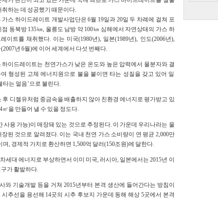
문제가 현안이 되고 있는 가운데 국내 최초로 가스 하이드레이트를 실물
채취하는 데 성공했기 때문이다.
 가스 하이드레이트 개발사업단은 6월 19일과 20일 두 차례에 걸쳐 포
기점 동북방 135㎞, 울릉도 남방 약 100㎞ 심해에서 자연상태의 가스 하
레이트를 채취했다. 이는 미국(1980년), 일본(1989년), 인도(2006년),
(2007년 6월)에 이어 세계에서 다섯 번째다.
 하이드레이트는 천연가스가 낮은 온도와 높은 압력에서 물분자와 결
여 형성된 고체 에너지원으로 불을 붙이면 타는 성질을 갖고 있어 일
불타는 얼음’으로 불린다.
소 후 디젤유처럼 중금속을 배출하지 않아 친환경 에너지로 평가받고 있
4㎥을 만들어 낼 수 있을 정도다.
년간 사용 가능)이 매장돼 있는 것으로 추정된다. 이 가운데 우리나라는 울
 매장된 것으로 알려졌다. 이는 국내 천연 가스 소비량이 연 평균 2,000만
며, 경제적 가치로 환산하면 1,500억 달러(150조원)에 달한다.
세대 에너지로 부상하면서 이미 미국, 러시아, 일본에서는 2015년 이
연구가 활발하다.
, 탐사와 기술개발 등을 거쳐 2015년부터 본격 생산에 들어간다는 방침이
 시추선을 용선해 14곳의 시추 후보지 가운데 동해 해상 5곳에서 본격