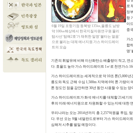
경 
로 
정부
항 
이드
6월 19일 포항기점 동북방 135㎞,울릉도 남방
중국
약 100㎞해상에서 한국지질자원연구원 물리
탐사선‘탐해2호'가 채취한 일명‘불타는 얼음'
가스
으로 불리는 대체 에너지원 가스 하이드레이
합하
트의 모습
명‘
기존의 휘발유에 비해 이산화탄소 배출량이 적고, 연
다. 효율도 높아 가스 하이드레이트 1㎥로 천연가스 16
가스 하이드레이트는 세계적으로 약 10조 톤(5,000
릉도와 독도 근해 수심 1,500m 지역에 6억 톤 가량이
톤 정도인 점을 감안하면 30년 동안 사용할 수 있는 양이
가스 하이드레이트가 화석 에너지를 대체할 21세기의 차
후의 미래 에너지원으로 자원화할 수 있는지에 대한 
우리나라는 오는 2014년까지 총 2,257억원을 투입
다. 우선 오는 9월 네덜란드로부터 가스 하이드레이트
심해저 시추를 벌일 예정이다.