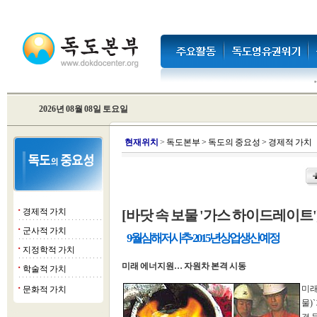
2026년 08월 08일 토요일
현
재위치
>
독도본부
>
독도의 중요성
>
경제적 가치
경제적 가치
[바닷 속 보물 '가스 하이드레이트
■
군사적 가치
■
9월 심해저 시추·2015년 상업 생산 예정
지정학적 가치
■
미래 에너지원… 자원차 본격 시동
학술적 가치
■
미래
문화적 가치
■
물)