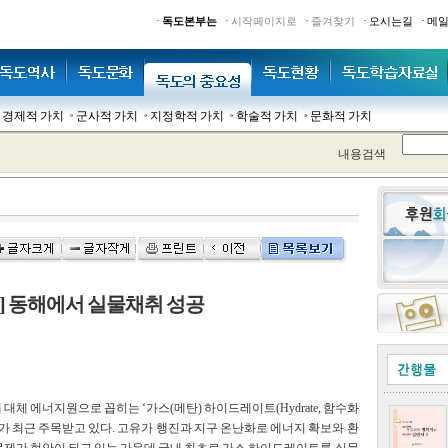
·
·
·
·
·
독도본부는
시작페이지로
즐겨찾기
오시는길
메
경제적 가치
군사적 가치
지정학적 가치
학술적 가치
문화적 가치
내용검색
'] 동해에서 실물채취 성공
 대체 에너지원으로 꼽히는 ‘가스(메탄) 하이드레이트(Hydrate, 함수화
`가 최근 주목받고 있다. 고유가 행진과 지구 온난화로 에너지 확보와 환