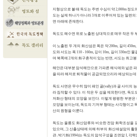
지형상으로 볼 때 독도는 주변 수심이 약 2,000m 정도
도는 실제 하나가 아니라 3개로 이루어져 있는 일련의
면 아래에 존재한다.
독도도 해수면 위로 노출된 상대적으로 매우 작은 두 
이 노출된 두 개의 화산섬은 폭은 약 200m, 길이 450m
도와 서도는 폭 110 - 160m, 깊이 10m, 길이 33
며 북쪽에 2개의 화구흔적이 있는 반면, 서도는 최고봉
해안은 대부분 암석해안으로 가파른 해식애와 넓은 파
을 따라 해저로 퇴적물이 공급되었으리라 예상되는데 
독도 사면은 무수히 많이 패인 골(vally)과 골 사이의
라 짐작할 수 있다. 이 작은 두 섬을 제외한다면, 독도도 
저화산 형태의 모양을 보인다. 이렇게 평평한 부분은 해
모양을 보이는데, 독도의 기저부 형태는 사각형이고 
산의 원형을 이룬다.
독도는 울릉도 화산암류와 비슷한 전암 화학조성을 갖
있으며, 그 산출상태에 의해 하부의 화산쇄설암의 활
관․박기화(1994)는 독도의 암석구성을 조면암 I, 각력암,