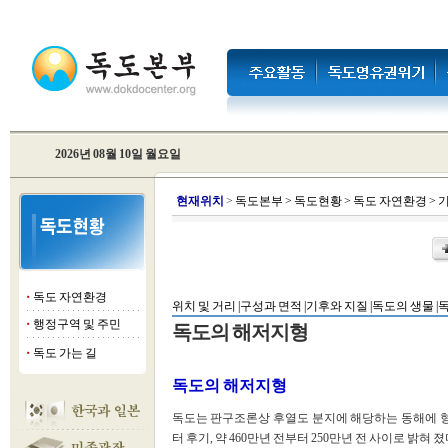
2026년 08월 10일 월요일
현
재위치
>
독도본부
>
독도현황
>
독도 자연환경
>
기
독도 자연환경
■
위치 및 거리 |
구성과 면적 |
기후와 지질 |
독도의 생물 |
독
행정구역 및 주민
■
독도의 해저지형
독도 가는 길
■
독도의 해저지형
독도는 판구조론상 후열도 분지에 해당하는 동해에 형
터 후기, 약 460만년 전부터 250만년 전 사이로 밝혀 졌