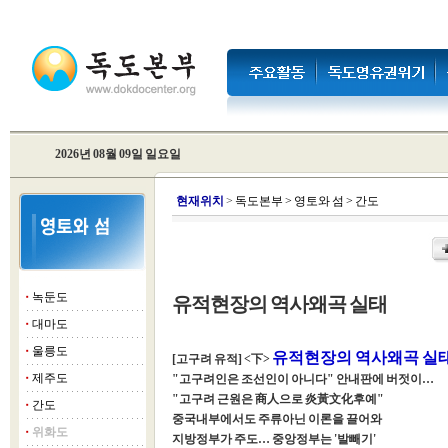
2026년 08월 09일 일요일
현
재위치
>
독도본부
>
영토와 섬
>
간도
녹둔도
유적현장의 역사왜곡 실태
■
대마도
■
울릉도
■
유적현장의 역사왜곡 실
[고구려 유적] <下>
제주도
"고구려인은 조선인이 아니다" 안내판에 버젓이…
■
"고구려 근원은 商人으로 炎黃文化후예"
간도
■
중국내부에서도 주류아닌 이론을 끌어와
위화도
■
지방정부가 주도… 중앙정부는 '발빼기'