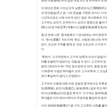
화현 여명(黎明) 유적 같은 대표적인 옛 유적에서 옛
이 제단은 문화 구조상 모두 삼환계단식(三環階段式)
과 천인합일(天人合一)의 관념을 구현한 것이다. 이것
시간적으로도 서로 이어져 있다. 많은 역사문화의 구
고구려는 상인이 건국하거나 상인이 중원으로 들어가기
(商人)으로 5제(五帝) 계통이고 염황문화(炎黃文化)의
몇 년 전에 나온 ‘중국동북사’ 1권 6장에는 여러 문
다. ‘한서(漢書)’ 지리지에 ‘현도, 낙랑은 (한나라) 
있다. 조선과 구려를 함께 쓴 것은 고조선과 고구려가
다.
‘후한서’ 고구려전에서 고구려 남쪽과 조선이 맞닿아 
려를 포괄하지 않았다는 것을 알 수 있다. 고구려의 앞
원전 128년까지 60~70년 정도밖에 안 되어, 중원 정
기 때문에 수많은 학자들이 모두 고구려족과 그 조상
계가 확실하지 않다고 인정한다.>
고구려의 근원에 대한 이런 관점은 중국에서도 주류로 
천(張博泉), 쑨진지(孫進己), 동동(佟冬) 같은 주요 
리더산(李德山)이란 젊은 학자가 “고구려는 염제족(炎
학자들은 마치 재야사학자의 주장처럼 황당하게 생각
이어 겅톄화(耿鐵華)가 몇 가지 고고학적 사례를 붙