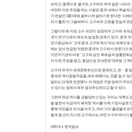
세우고, 동쪽으로 옮겨와 고구려와 부여 같은 나라의
여전히 이런 주장을 하는 사람은 중국 내에서 학술적
가 전설인 3황5제에 결부시켜 말하기로 한다면 ‘시
리가 훨씬 더 그럴싸하다. 고구려의 근원을 전설과 연
그렇다면 왜 이런 소수 의견이 당당하게 고구려 유적
국가 연구기관의 태도와 밀접한 관계가 있다. 중국
연구중심에서 ‘고대 중국 고구려 역사’라는 제목으로 총론(
에는 앞서 언급한 저명한 중국의 고구려사 전문가가 한 
가연구기관이 바로 ‘고구려 상인 후예설과 염황문화설’
서 이런 주장을 폈고, 용담산성 안내문은 대부분 그 책
고구려 유적이 세계문화유산으로 등재되고, 한ㆍ중 양
중국은 역사침탈작업을 계속 해왔다는 것을 알 수 있다.
알리는 단계로 진전했다. 이 작업은 지방 정부가 주
수 있다는 점에서 매우 용의주도하다고 할 수 있다.
그런데 막상 역사를 강탈당하고 있는 우리는 대책도 없
을 벌면서 지금까지 왜곡한 역사를 이제 기정사실로 만
통해 국민들의 의식을 바꾸고, 여러 가지 출판물과 유적
렇게 몇 년이 지나면 고구려사는 과연 누구의 역사가 
2005.8.4. 한국일보