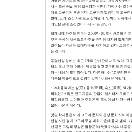
어쨌든 가이드의 엉뚱한 설명을 듣고 마음이 아팠다.
사는 조선족들, 특히 압록강과 두만강 가에 사는 조
해도 고구려의 후손이다. 고구려가 멸망한 뒤 고구려
발해, 고려, 조선 사람으로 살아왔다. 압록강 남쪽에
려인은 절대 조선인이 아니다”는 것인가.
일제시대 만주의 인구는 2,000만 명, 조선반도의 인구
것은 중국이 처음으로 만주를 완전히 차지한 일제 패망
밀려들어 지금은 절대다수를 차지하고 있다. 그런 한
는 것이다.
용담산성 앞에는 최근 4개의 안내판이 새로 섰다. 그 
려의 역사 연원’이라는 제목을 달고 고구려의 기원을 
라는 내용이 포함되어 있다. 다른 하나는 ‘고구려인
계통을 학술적으로 설명한 것이다. 내용은 이렇다.
<고대 동북에는 상(商), 동호(東胡), 숙신(肅愼), 맥
되었는가? 많은 연구자들의 관점이 일치하지 못하고 있
확정하였다. …이러한 주장은 옛 조상이 남긴 단순한 
울러 나온 인식이다.
몇몇 학자들은 이미 고구려 문화와 은상 문화 사이의 
린성 지안 경내 고구려 무덤 벽화 가운데 용과 뱀의 그
신 같은 그림과 형상은 염황문화(炎黃文化)의 내용을 