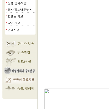
산행/답사/모임
■
행사/독도방문/전시
■
간행물/회보
■
강연/기고
■
연대사업
■