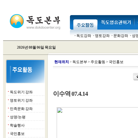
독도강좌
영토강좌
문화강좌
성
2026년 08월 06일 목요일
현
재위치
>
독도본부
>
주요활동
>
국민홍보
독도위기 강좌
이수역 07.4.14
■
영토위기 강좌
■
민족문화 강좌
■
성명/논평
■
학술행사
■
국민홍보
■