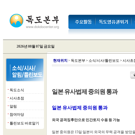
2026년 08월 07일 금요일
현
재위치
>
독도본부
>
소식/시사/틀린보도
>
시사초
독도소식
일본 유사법제 중의원 통과
■
시사초점
■
알림
■
일본 유사법제 중의원 통과
참여마당
■
외국 공격징후만으로 민간토지 수용 등 가능
틀린보도 바로알기
■
일본 중의원은 15일 일본이 외국의 무력 공격을 받았을