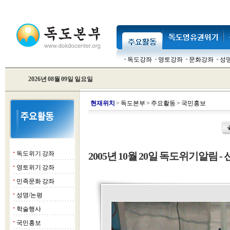
독도강좌
영토강좌
문화강좌
성
2026년 08월 09일 일요일
현
재위치
>
독도본부
>
주요활동
>
국민홍보
독도위기 강좌
2005년 10월 20일 독도위기알림 - 
■
영토위기 강좌
■
민족문화 강좌
■
성명/논평
■
학술행사
■
국민홍보
■