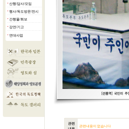
산행/답사/모임
■
행사/독도방문/전시
■
간행물/회보
■
강연/기고
■
연대사업
■
관련
관련내용이 없습니다
내용