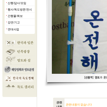
산행/답사/모임
■
행사/독도방문/전시
■
간행물/회보
■
강연/기고
■
연대사업
■
관련
관련내용이 없습니다
내용