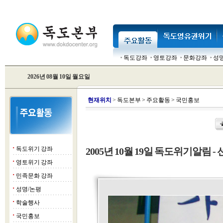
독도강좌
영토강좌
문화강좌
성
2026년 08월 10일 월요일
현
재위치
>
독도본부
>
주요활동
>
국민홍보
독도위기 강좌
2005년 10월 19일 독도위기알림 - 
■
영토위기 강좌
■
민족문화 강좌
■
성명/논평
■
학술행사
■
국민홍보
■