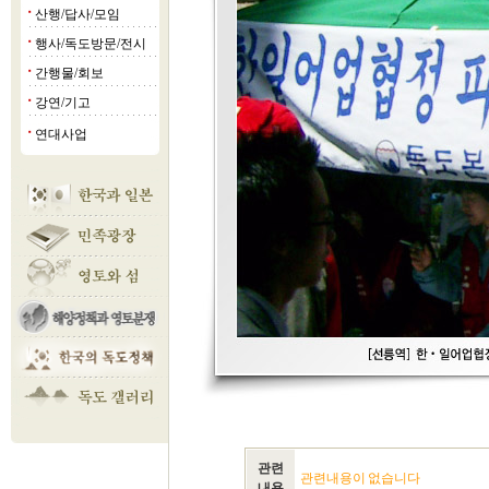
산행/답사/모임
■
행사/독도방문/전시
■
간행물/회보
■
강연/기고
■
연대사업
■
관련
관련내용이 없습니다
내용