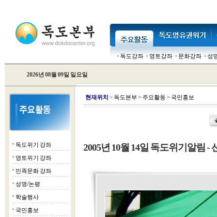
독도강좌
영토강좌
문화강좌
성
2026년 08월 09일 일요일
현
재위치
>
독도본부
>
주요활동
>
국민홍보
독도위기 강좌
2005년 10월 14일 독도위기알림 - 
■
영토위기 강좌
■
민족문화 강좌
■
성명/논평
■
학술행사
■
국민홍보
■