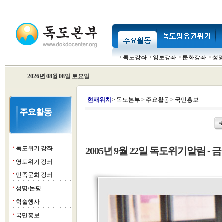
독도강좌
영토강좌
문화강좌
성
2026년 08월 08일 토요일
현
재위치
>
독도본부
>
주요활동
>
국민홍보
독도위기 강좌
2005년 9월 22일 독도위기알림 - 금
■
영토위기 강좌
■
민족문화 강좌
■
성명/논평
■
학술행사
■
국민홍보
■