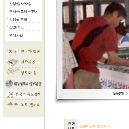
산행/답사/모임
■
행사/독도방문/전시
■
간행물/회보
■
강연/기고
■
연대사업
■
관련
관련내용이 없습니다
내용