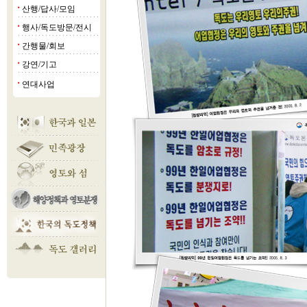
산행/답사/모임
■
행사/독도방문/전시
■
간행물/회보
■
강연/기고
■
연대사업
■