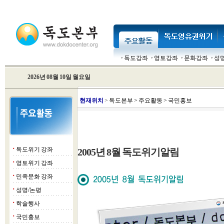
독도강좌
영토강좌
문화강좌
성
2026년 08월 10일 월요일
현
재위치
>
독도본부
>
주요활동
>
국민홍보
독도위기 강좌
2005년 8월 독도위기알림
■
영토위기 강좌
■
민족문화 강좌
■
성명/논평
■
학술행사
■
국민홍보
■