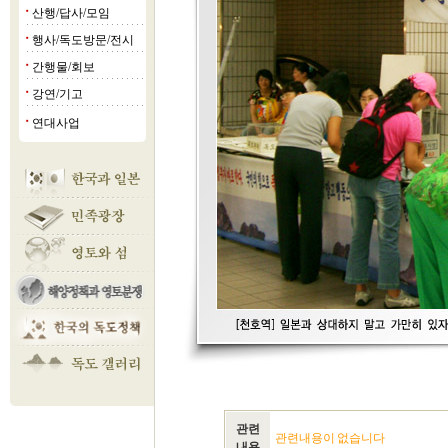
산행/답사/모임
■
행사/독도방문/전시
■
간행물/회보
■
강연/기고
■
연대사업
■
관련
관련내용이 없습니다
내용