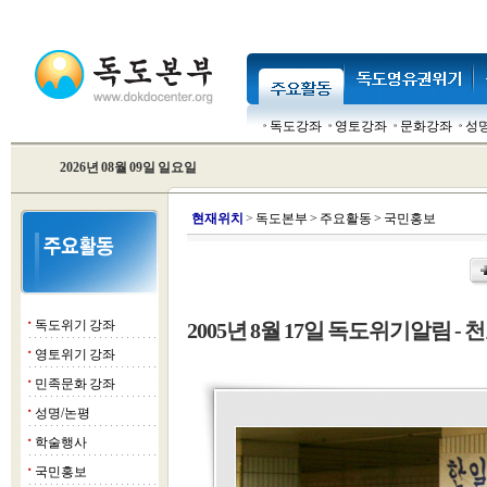
독도강좌
영토강좌
문화강좌
성
2026년 08월 09일 일요일
현
재위치
>
독도본부
>
주요활동
>
국민홍보
독도위기 강좌
2005년 8월 17일 독도위기알림 - 천
■
영토위기 강좌
■
민족문화 강좌
■
성명/논평
■
학술행사
■
국민홍보
■