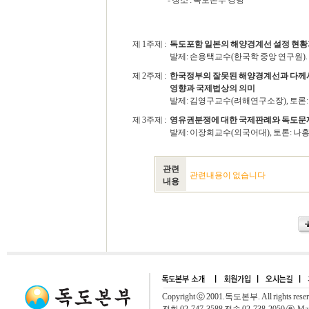
- 장소 : 독도본부 강당
제 1주제 :
독도포함 일본의 해양경계선 설정 현황
발제: 손용택교수(한국학 중앙 연구원).
제 2주제 :
한국정부의 잘못된 해양경계선과 다께시
영향과 국제법상의 의미
발제: 김영구교수(려해연구소장), 토론:
제 3주제 :
영유권분쟁에 대한 국제판례와 독도문
발제: 이장희교수(외국어대), 토론: 
관련
관련내용이 없습니다
내용
Copyright ⓒ 2001.독도본부. All rights rese