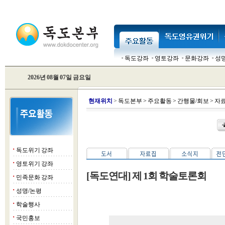
독도강좌
영토강좌
문화강좌
성
2026년 08월 07일 금요일
현
재위치
>
독도본부
>
주요활동
>
간행물/회보
>
자
독도위기 강좌
■
영토위기 강좌
■
[독도연대] 제 1회 학술토론회
민족문화 강좌
■
성명/논평
■
학술행사
■
국민홍보
■