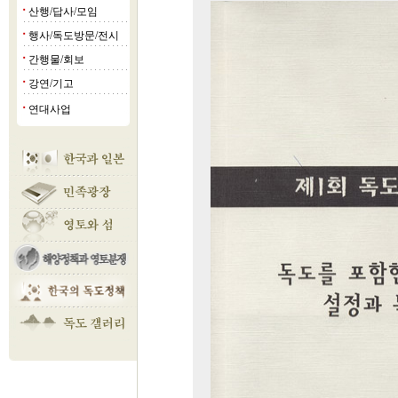
산행/답사/모임
■
행사/독도방문/전시
■
간행물/회보
■
강연/기고
■
연대사업
■