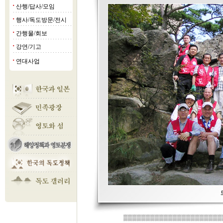
산행/답사/모임
■
행사/독도방문/전시
■
간행물/회보
■
강연/기고
■
연대사업
■
▒▒▒▒▒▒▒▒▒▒▒▒▒▒▒▒▒▒▒▒▒▒