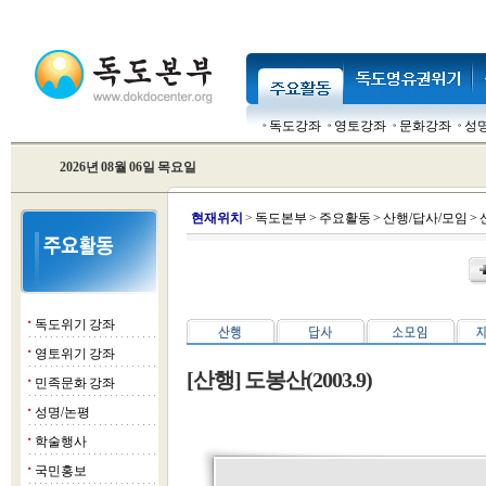
독도강좌
영토강좌
문화강좌
성
2026년 08월 06일 목요일
현
재위치
>
독도본부
>
주요활동
>
산행/답사/모임
>
독도위기 강좌
■
영토위기 강좌
■
[산행] 도봉산(2003.9)
민족문화 강좌
■
성명/논평
■
학술행사
■
국민홍보
■