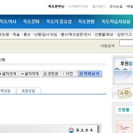
·
·
·
·
·
독도본부는
시작페이지로
즐겨찾기
오시는길
메
명/논평
학술
홍보
산행/답사/모임
행사/독도방문/전시
간행물/회보
강연/기고
내용검색
산행