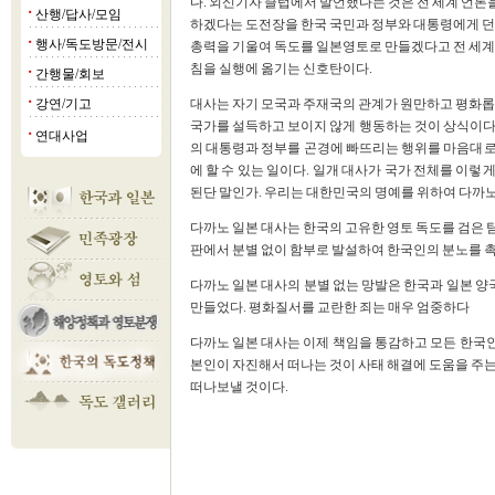
다. 외신기자 클럽에서 발언했다는 것은 전 세계 언
산행/답사/모임
■
하겠다는 도전장을 한국 국민과 정부와 대통령에게 던진 
행사/독도방문/전시
■
총력을 기울여 독도를 일본영토로 만들겠다고 전 세계
침을 실행에 옮기는 신호탄이다.
간행물/회보
■
강연/기고
대사는 자기 모국과 주재국의 관계가 원만하고 평화롭
■
국가를 설득하고 보이지 않게 행동하는 것이 상식이다
연대사업
■
의 대통령과 정부를 곤경에 빠뜨리는 행위를 마음대로
에 할 수 있는 일이다. 일개 대사가 국가 전체를 이
된단 말인가. 우리는 대한민국의 명예를 위하여 다까
다까노 일본 대사는 한국의 고유한 영토 독도를 검은 
판에서 분별 없이 함부로 발설하여 한국인의 분노를 
다까노 일본 대사의 분별 없는 망발은 한국과 일본 
만들었다. 평화질서를 교란한 죄는 매우 엄중하다
다까노 일본 대사는 이제 책임을 통감하고 모든 한국
본인이 자진해서 떠나는 것이 사태 해결에 도움을 주는
떠나보낼 것이다.