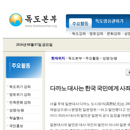
독도강좌
영토강좌
문화강좌
성
2026년 08월 07일 금요일
현
재위치
>
독도본부
>
주요활동
>
성명/논평
독도위기 강좌
다까노 대사는 한국 국민에게 사
■
영토위기 강좌
■
민족문화 강좌
■
서울 주재 일본대사 다까노 도시유끼(高野紀元)는 200
제법상으로나 분명한 일본영토>>라고 발언했다고 언
성명/논평
■
이다. 따라서 대사의 발언은 일본의 공식 입장을 대변한
학술행사
■
일본대사의 발언은 대사 개인의 발언이 아니라 일본 
국민홍보
■