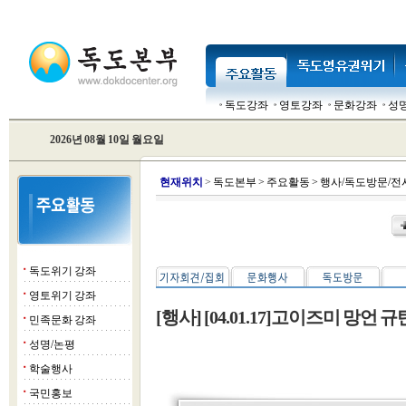
독도강좌
영토강좌
문화강좌
성
2026년 08월 10일 월요일
현
재위치
>
독도본부
>
주요활동
>
행사/독도방문/전
독도위기 강좌
■
영토위기 강좌
■
[행사] [04.01.17]고이즈미 망
민족문화 강좌
■
성명/논평
■
학술행사
■
국민홍보
■