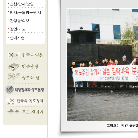
산행/답사/모임
■
행사/독도방문/전시
■
간행물/회보
■
강연/기고
■
연대사업
■