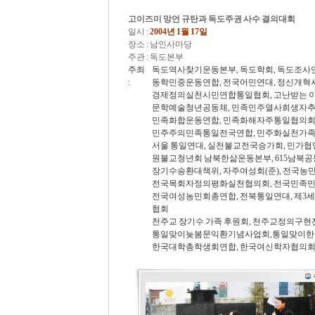
고이즈미 망언 규탄과 독도주권 사수 결의대회
일시 :
2004년 1월 17일
장소 : 남인사마당
주관 : 독도본부
주최
독도역사찾기운동본부, 독도학회, 독도조사연
:
동학민중운동연합, 전국어민연대, 정신개
경제정의실천시민연합통일협회, 고난받는 이
문학예술청년공동체, 민족민주열사희생자추
민족화합운동연합, 민족화해자주통일협의회
민주주의민족통일전국연합, 민주화실천가족
서울 통일연대, 실천불교전국승가회, 민가
원불교청년회 남북한삶운동본부, 615남북
장기수송환대책위, 자주여성회(준), 전국
전국목회자정의평화실천협의회, 전국민족민
전국여성농민회총연합, 전북통일연대, 제3
협회
천주교 장기수 가족 후원회, 천주교정의구현
통일맞이늦봄문익환기념사업회,통일맞이한신
한국대학총학생회연합, 한국여신학자협의회,