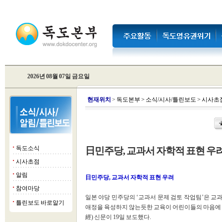
2026년 08월 07일 금요일
현
재위치
>
독도본부
>
소식/시사/틀린보도
>
시사초
독도소식
日민주당, 교과서 자학적 표현 우
■
시사초점
■
알림
■
日민주당, 교과서 자학적 표현 우려
참여마당
■
일본 야당 민주당의 ‘교과서 문제 검토 작업팀’은 교과
틀린보도 바로알기
■
애정을 육성하지 않는듯한 교육이 어린이들의 마음에
經) 신문이 19일 보도했다.