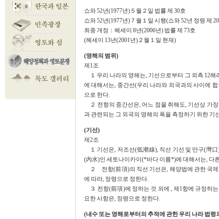
쇼와 52년(1977년)５월２일 법률 제 30호
쇼와 52년(1977년)７월１일 시행(쇼와 52년 정령 제 20
최종 개정：헤세이 8년(2006년) 법률 제 73호
(헤세이 13년(2001년)２월１일 현재)
(영해의 범위)
제1조
１ 우리 나라의 영해는, 기선으로부터 그 외측 12해리
에 대해서는, 중간선(우리 나라와 외국과의 사이에 합의
으로 한다.
２ 전항의 중간선은, 어느 점을 취해도, 기선상 가장
과 관련되는 그 외국의 영해의 폭을 측정하기 위한 기
(기선)
제2조
１ 기선은, 저조선(低潮線), 직선 기선 및 만구(灣口)
(內水)인 세토나이카이(*바다 이름*)에 대해서는, 다
２ 전항(前項)의 직선 기선은, 해양법에 관한 국제연
에 따라, 정령으로 정한다.
３ 전항(前項)에 정하는 것 외에 , 제1항에 규정하
요한 사항은, 정령으로 정한다.
(내수 또는 영해로부터의 추적에 관한 우리 나라 법령의