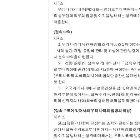
제3조
우리 나라의 내수(內水) 또는 영해로부터 행해지는 유
의 공무원의 직무의 집행 및 이것을 방해하는 행위에 
적용한다.
(접속 수역)
제4조
１ 우리 나라가 유엔 해양법 조약 제33조１에 정하는
서의 통관, 재정, 출입국 관리 및 위생에 관한 법령
서 접속 수역을 마련한다.
２ 전항(前項)의 접속 수역(이하 단지 「접속 수역」이
로부터 측정해 중간선(제1조 제2항에 규정하는 중간선을
(우리 나라와 외국과의 사이에 합의한 중간선을 대신하는
로 한다.
３ 외국과의 사이에 서로 중간선을 넘어, 유엔 해양
해역 부분에 있어서는, 접속 수역은, 전항(前項)의 규
리의 선까지의 해역(외국의 영해인 해역을 제외한다.)으
(접속 수역에 있어서의 우리 나라의 법령의 적용)
제５조
전조(前條) 제1항에 규정하는 조치와 관련되는 접속
관해서 접속 수역으로부터 행해지는 유엔 해양법 조약 
및 이것을 방해하는 행위에 대해서는, 우리 나라의 법