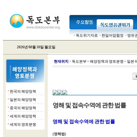
독도위기자료
한일어업협정
영유
2026년 08월 10일 월요일
현
재위치
>
독도본부
>
해양정책과 영토분쟁
>
일본 
한국의 해양정책
■
일본의 해양정책
■
영해 및 접속수역에 관한 법률
중국의 해양정책
■
세계의 해양정책
■
영해 및 접속수역에 관한 법률
세계의 영토분쟁
■
(영해법)