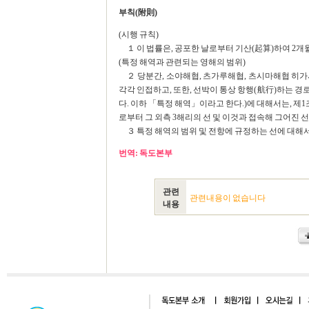
부칙(附則)
(시행 규칙)
１ 이 법률은, 공포한 날로부터 기산(起算)하여 2개
(특정 해역과 관련되는 영해의 범위)
２ 당분간, 소야해협, 츠가루해협, 츠시마해협 히가
각각 인접하고, 또한, 선박이 통상 항행(航行)하는 
다. 이하 「특정 해역」이라고 한다.)에 대해서는, 제
로부터 그 외측 3해리의 선 및 이것과 접속해 그어진 
３ 특정 해역의 범위 및 전항에 규정하는 선에 대해서
번역: 독도본부
관련
관련내용이 없습니다
내용