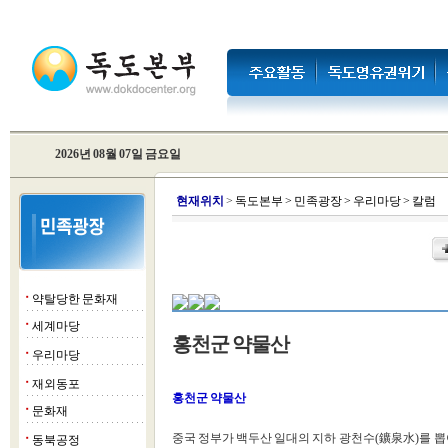
2026년 08월 07일 금요일
현
재위치
>
독도본부
>
민족광장
>
우리마당
>
칼럼
약탈당한 문화재
■
세계마당
■
홍천군 약물산
우리마당
■
재외동포
■
홍천군 약물산
문화재
■
중국 정부가 백두산 일대의 지하 광천수(鑛泉水)를 
동북공정
■