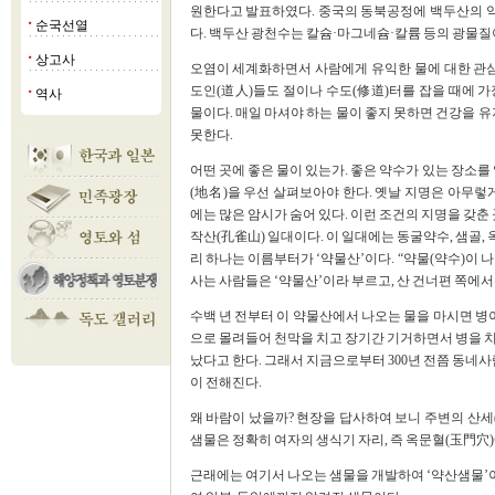
원한다고 발표하였다. 중국의 동북공정에 백두산의 
순국선열
■
다. 백두산 광천수는 칼슘·마그네슘·칼륨 등의 광물질
상고사
■
오염이 세계화하면서 사람에게 유익한 물에 대한 관심
도인(道人)들도 절이나 수도(修道)터를 잡을 때에 
역사
■
물이다. 매일 마셔야 하는 물이 좋지 못하면 건강을 
못한다.
어떤 곳에 좋은 물이 있는가. 좋은 약수가 있는 장소를
(地名)을 우선 살펴보아야 한다. 옛날 지명은 아무렇
에는 많은 암시가 숨어 있다. 이런 조건의 지명을 갖춘
작산(孔雀山) 일대이다. 이 일대에는 동굴약수, 샘골
리 하나는 이름부터가 ‘약물산’이다. “약물(약수)이 
사는 사람들은 ‘약물산’이라 부르고, 산 건너편 쪽에서
수백 년 전부터 이 약물산에서 나오는 물을 마시면 병이
으로 몰려들어 천막을 치고 장기간 기거하면서 병을 치
났다고 한다. 그래서 지금으로부터 300년 전쯤 동
이 전해진다.
왜 바람이 났을까? 현장을 답사하여 보니 주변의 산세
샘물은 정확히 여자의 생식기 자리, 즉 옥문혈(玉門穴)
근래에는 여기서 나오는 샘물을 개발하여 ‘약산샘물’이