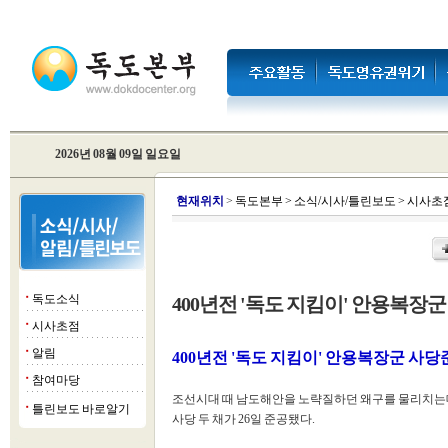
2026년 08월 09일 일요일
현
재위치
>
독도본부
>
소식/시사/틀린보도
>
시사초
독도소식
400년전 '독도 지킴이' 안용복장
■
시사초점
■
알림
■
400년전 '독도 지킴이' 안용복장군 사당
참여마당
■
조선시대 때 남도해안을 노략질하던 왜구를 물리치는데
틀린보도 바로알기
■
사당 두 채가 26일 준공됐다.