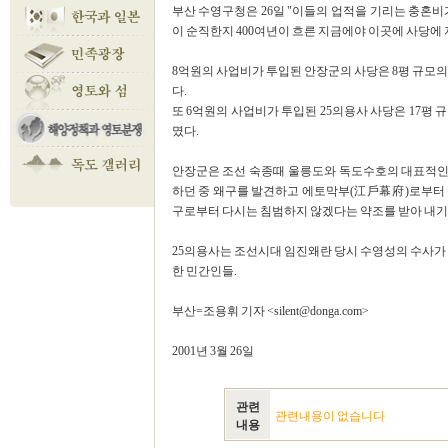
부산 수영구청은 26일 "이들의 업적을 기리는 충혼비
이 순직한지 400여년이 흐른 지금에야 이곳에 사당에 지
8억원의 사업비가 투입된 안장군의 사당은 8평 규모의
다.
또 6억원의 사업비가 투입된 25의용사 사당은 17평
몄다.
안장군은 조선 숙종때 울릉도와 독도수호의 대표적인 인
하던 중 왜구를 발견하고 에토막부(江戶幕府)로부터 독
구로부터 다시는 침범하지 않겠다는 약조를 받아 내기
25의용사는 조선시대 임진왜란 당시 수영성의 수사가
한 민간인들.
부산=조용휘 기자 <silent@donga.com>
2001년 3월 26일
관련
관련내용이 없습니다
내용