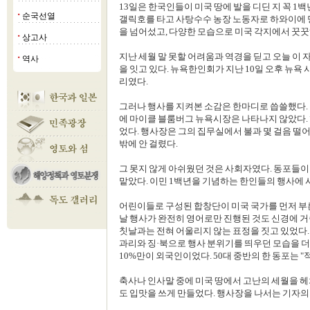
13일은 한국인들이 미국 땅에 발을 디딘 지 꼭 1백
순국선열
■
갤릭호를 타고 사탕수수 농장 노동자로 하와이에 당
을 넘어섰고, 다양한 모습으로 미국 각지에서 꿋꿋
상고사
■
지난 세월 말 못할 어려움과 역경을 딛고 오늘 이
역사
■
을 잇고 있다. 뉴욕한인회가 지난 10일 오후 뉴욕
리였다.
그러나 행사를 지켜본 소감은 한마디로 씁쓸했다. 
에 마이클 블룸버그 뉴욕시장은 나타나지 않았다. 
었다. 행사장은 그의 집무실에서 불과 몇 걸음 떨어
밖에 안 걸렸다.
그 못지 않게 아쉬웠던 것은 사회자였다. 동포들이
맡았다. 이민 1백년을 기념하는 한인들의 행사에 사
어린이들로 구성된 합창단이 미국 국가를 먼저 부른
날 행사가 완전히 영어로만 진행된 것도 신경에 거슬
칫날과는 전혀 어울리지 않는 표정을 짓고 있었다.
과리와 징·북으로 행사 분위기를 띄우던 모습을 
10%만이 외국인이었다. 50대 중반의 한 동포는 
축사나 인사말 중에 미국 땅에서 고난의 세월을 헤
도 입맛을 쓰게 만들었다. 행사장을 나서는 기자의