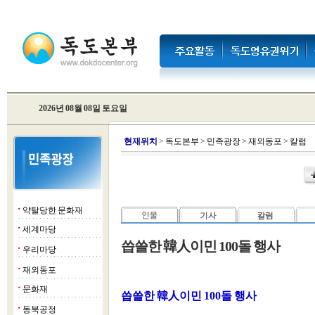
2026년 08월 08일 토요일
현
재위치
>
독도본부
>
민족광장
>
재외동포
>
칼럼
약탈당한 문화재
■
세계마당
■
씁쓸한 韓人이민 100돌 행사
우리마당
■
재외동포
■
문화재
■
씁쓸한 韓人이민 100돌 행사
동북공정
■