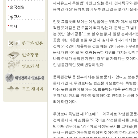
제자유도시 특별법’이 안고 있는 문제, 경제특구와 관련
순국선열
■
용여건 개선’ 등의 방침이 두루 안고 있는 몇가지 실
상고사
■
언뜻 그럴듯해 보이는 이 방침에는 우리가 미처 생각지
역사
■
적인 뜻매김은 큰 도움이 되지 않는다. 문제는 그 범
는 것만 ‘영어 공용’으로 볼 수는 없다. 일정 분야
공용이란 이름을 붙일 수 있다. 실제 우리나라에서 논
것이 외국인이 제출하는 것일 때는 영어 공용과 무관한
문서가 한국어로 된 것과 동등한 지위를 가지는 것이기
나의 주체가 공적인 기관인 경우’를 가리키는 것이다
인 법률관계인 것에 변함이 없다.
문화관광부 등 정부에서는 별로 문제가 없다고 보는 
문제가 있다. 무엇보다도 법조문이 모호하다. 특별법
다는 듯한 표현이 보이는 점, 법률에는 대충 규정하고 
투자가의 편의를 위하여 필요하다고 인정되는 사항’이라
되게 마련이다.
무엇보다 특별법 제 19조에 “… 외국어로 작성된 공
것이 문제다. 이 조항은 ‘외국어로 작성된 문서를 그대
만 어떤 경우에도 ‘외국어로 작성된 문서를 그대로(한국
문서는 한글과 한국어로 작성된 것이어야 한다. 외국