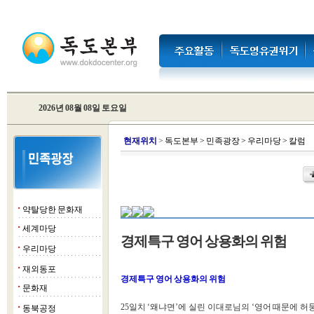
2026년 08월 08일 토요일
현
재위치
>
독도본부
>
민족광장
>
우리마당
>
칼럼
약탈당한 문화재
■
세계마당
■
경제특구 영어 상용화의 위험
우리마당
■
재외동포
■
경제특구 영어 상용화의 위험
문화재
■
25일치 ‘왜냐면’에 실린 이대로님의 ‘영어 때문에 
동북공정
■