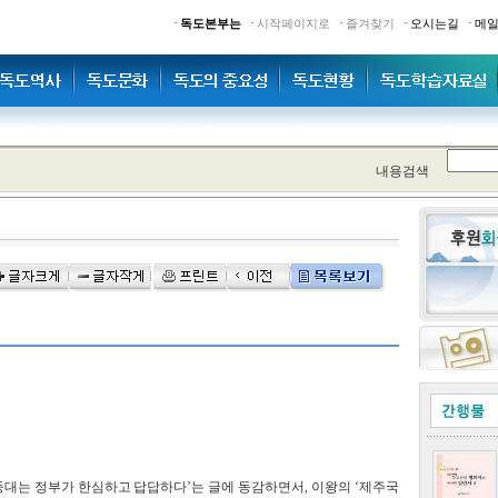
·
·
·
·
·
독도본부는
시작페이지로
즐겨찾기
오시는길
메
내용검색
허둥대는 정부가 한심하고 답답하다’는 글에 동감하면서, 이왕의 ‘제주국