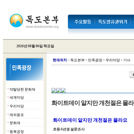
2026년 08월 06일 목요일
현
재위치
>
독도본부
>
민족광장
>
우리마당
>
기사
약탈당한 문화재
■
세계마당
■
화이트데이 알지만 개천절은 몰
우리마당
■
재외동포
■
화이트데이 알지만 개천절은 몰라요
문화재
■
초등 6년생 설문조사
동북공정
■