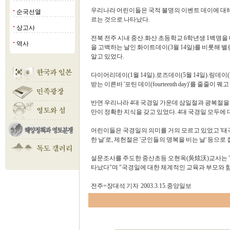
우리나라 어린이들은 국적 불명의 이벤트 데이에 대해
순국선열
■
르는 것으로 나타났다.
상고사
■
전북 전주 시내 중산.화산 초등학교 6학년생 1백명을
역사
■
을 고백하는 날인 화이트데이(3월 14일)를 비롯해 밸
알고 있었다.
다이어리데이(1월 14일).로즈데이(5월 14일).링데이(7
받는 이른바 '포틴 데이(fourteenth day)'를 줄줄이
반면 우리나라 4대 국경일 가운데 삼일절과 광복절을 아
만이 정확한 지식을 갖고 있었다. 4대 국경일 모두에
어린이들은 국경일의 의미를 거의 모르고 있었고 '태극
한 날'로, 제헌절은 '군인들의 명복을 비는 날' 등으로
설문조사를 주도한 중산초등 오현옥(吳炫沃)교사는 "
타났다"며 "국경일에 대한 체계적인 교육과 부모와 함
전주=장대석 기자 2003.3.15.중앙일보