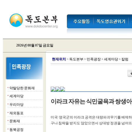
2026년 08월 07일 금요일
현
재위치
>
독도본부
>
민족광장
>
세계마당
>
칼럼
약탈당한 문화재
■
세계마당
■
이라크 자유는 식민굴욕과 쌍생아
우리마당
■
재외동포
■
미국·영국군의 이라크 공격은 대량파괴무기를 배제하기
문화재
■
구나 침략을 받지도 않았으면서 상대방 정권을 넘어뜨
동북공정
■