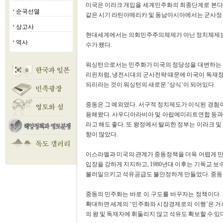
미국은 이라크 개입을 세계민주화의 최종단계로 본다
순국선열
■
같은 시기 라틴아메리카 및 동남아시아에서는 군사정
상고사
■
현대세계에서는 의회민주주의체제가 아닌 정치체제는
역사
■
수가 됐다.
워싱턴으로서는 민주화가 미국의 정당성을 대변하는 것
리핀처럼, 냉전시대의 군사전략 때문에 미국이 독재정
되리라는 것이 워싱턴의 새로운 ‘상식’이 되어있다.
중동은 그 예외였다. 서구적 정치제도가 이식된 경험이
용해왔다. 사우디아라비아 및 아랍에미리트연합 등과 미
라고 해도 좋다. 또 왕정에서 탈피한 정부는 이라크 및
향이 많았다.
이스라엘과 미국의 관계가 중동정책을 더욱 어렵게 만
입장을 강하게 지지하고, 1980년대 이후는 기독교 
불러일으키고 석유공급도 불안정하게 만들었다. 중동은
중동의 민주화는 바로 이 구도를 바꾸자는 정책이다.
확대하면 세계의 ‘민주화와 시장경제로의 이행’은 거
의 왕 및 독재자에 휘둘리지 않고 석유도 확보할 수 있다