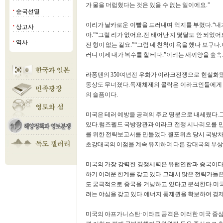
가 물을 더럽혔다는 것은 있을 수 없는 일이에요.”
순국선열
■
이리가 날카로운 이빨을 드러내며 억지를 부렸다.“내
상고사
■
아.”“그럴 리가 없어요.전 태어난 지 몇달도 안 되었어
역사
■
전 형이 없는 걸요.”“그럼 네 친척이 욕을 했나 보구
러니 이제 내가 복수를 할 테다.”이리는 새끼양을 숲
라퐁텐의 350여년전 우화가 이라크전쟁으로 현실화
동상도 무너졌다.독재체제의 몰락은 이라크인들에게 
의 슬픔이다.
미국은 테러 예방을 공격의 주요 명분으로 내세웠다.
있다.럼즈펠드 국방장관과 이라크 전쟁 시나리오를 만
를 위한 전략보고서를 만들었다.월포위츠 당시 국방차관
초강대국의 이점을 계속 유지하며 다른 강대국의 부상을
미국의 가장 강력한 경쟁세력은 유럽연합과 중국이다
하기 어려운 한계를 갖고 있다.그래서 많은 전략가들
도 궁극적으로 중국을 겨냥하고 있다고 분석한다.미
려는 야심을 갖고 있다.에너지 통제권을 확보하여 경
미국의 아프가니스탄·이라크 공격은 이러한 미국 중심