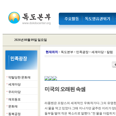
2026년 08월 09일 일요일
현
재위치
>
독도본부
>
민족광장
>
세계마당
>
칼럼
약탈당한 문화재
■
세계마당
■
미국의 오래된 속셈
우리마당
■
재외동포
■
라퐁텐은 프랑스의 세계적인 우화작가다.그의 유명한 
문화재
■
서 물을 먹고 있었다.그때 지나가던 굶주린 이리가 양을
들부들 떨며 작은 목소리로 말했다.“전 물을 더럽히지
동북공정
■