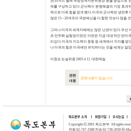
관,러처드 펄레 국방정책자문위원장 등을 중심으로 
제를 구상하고 있다.군사력이 분쟁해결의 가장 효과
락으로 더욱 힘을 얻게 됐다.미국의 군사력은 냉전후
많은 15∼20개국의 국방예산을 다 합한 것보다 많을 
그러나 미국의 세계지배에는 많은 난관이 있다.우선 
초 민주화 실험장이었던 이란은 지금 대표적인 반미
리깊다.미국의 지도력이 중동 등 세계에서 지지를 받
나 미국의 힘은 미국에만 유익하다는 것을 세계는 알
이창순 논설위원 2003.4.12. 대한매일
관련
관련내용이 없습니다
내용
Copyright ⓒ 2001.독도본부. All rights rese
전화 02-747-3588 전송 02-738-2050 ⓔ-Mai