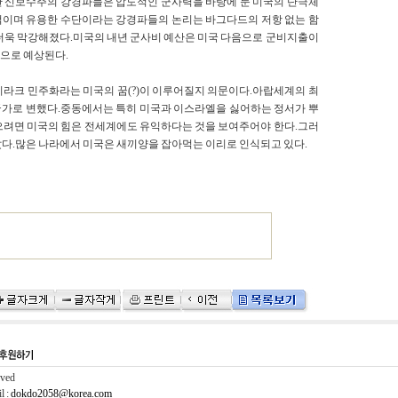
한 신보수주의 강경파들은 압도적인 군사력을 바탕에 둔 미국의 단극체
적이며 유용한 수단이라는 강경파들의 논리는 바그다드의 저항 없는 함
 더욱 막강해졌다.미국의 내년 군사비 예산은 미국 다음으로 군비지출이
것으로 예상된다.
이라크 민주화라는 미국의 꿈(?)이 이루어질지 의문이다.아랍세계의 최
국가로 변했다.중동에서는 특히 미국과 이스라엘을 싫어하는 정서가 뿌
으려면 미국의 힘은 전세계에도 유익하다는 것을 보여주어야 한다.그러
았다.많은 나라에서 미국은 새끼양을 잡아먹는 이리로 인식되고 있다.
rved
l :
dokdo2058@korea.com