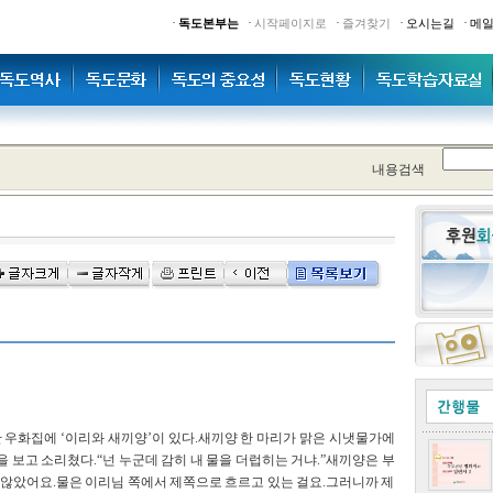
·
·
·
·
·
독도본부는
시작페이지로
즐겨찾기
오시는길
메
내용검색
우화집에 ‘이리와 새끼양’이 있다.새끼양 한 마리가 맑은 시냇물가에
 보고 소리쳤다.“넌 누군데 감히 내 물을 더럽히는 거냐.”새끼양은 부
 않았어요.물은 이리님 쪽에서 제쪽으로 흐르고 있는 걸요.그러니까 제