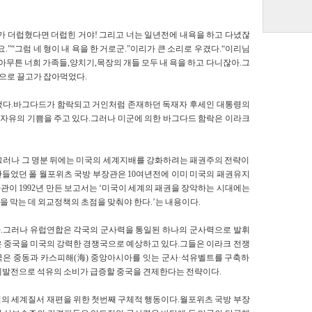
가 더럽혔다면 더럽힌 거야! 그리고 너는 일년전에 내욕을 하고 다녔잖
요.”“그럼 네 형이 내 욕을 한 거로군.”이리가 큰 소리로 우겼다.“이리님
나.아무튼 너희 가족들,양치기,목장의 개들 모두 내 욕을 하고 다니잖아.그
속으로 끌고가 잡아먹었다.
됐다.바그다드가 함락되고 거인처럼 존재하던 독재자 후세인 대통령의
자유의 기쁨을 주고 있다.그러나 미군에 의한 바그다드 함락은 이라크
그러나 그 명분 뒤에는 미국의 세계지배를 강화하려는 패권주의 전략이
들었던 폴 월포위츠 국방 부장관은 10여년전에 이미 미국의 패권유지
이 1992년 만든 보고서는 ‘미국이 세계의 패권을 장악하는 시대에는
 막는 데 외교정책의 초점을 맞춰야 한다.’는 내용이다.
.그러나 유럽연합은 각국의 군사력을 통일된 하나의 군사력으로 발휘
은 중국을 미국의 강력한 경쟁국으로 예상하고 있다.그들은 이라크 전쟁
국은 중동과 카스피해(海) 중앙아시아를 잇는 군사·석유벨트를 구축하
제발전으로 석유의 소비가 급증할 중국을 견제한다는 전략이다.
의 세계질서 재편을 위한 첫번째 구체적 행동이다.월포위츠 국방 부장