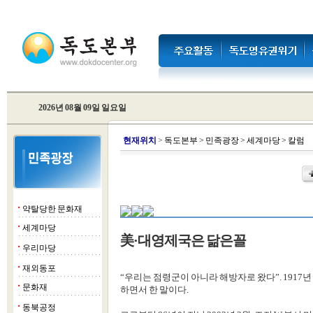
2026년 08월 09일 일요일
현
재위치
>
독도본부
>
민족광장
>
세계마당
>
칼럼
약탈당한 문화재
■
세계마당
■
美·대영제국은 닮은꼴
우리마당
■
재외동포
■
“우리는 점령군이 아니라 해방자로 왔다”. 1917
문화재
■
하면서 한 말이다.
동북공정
■