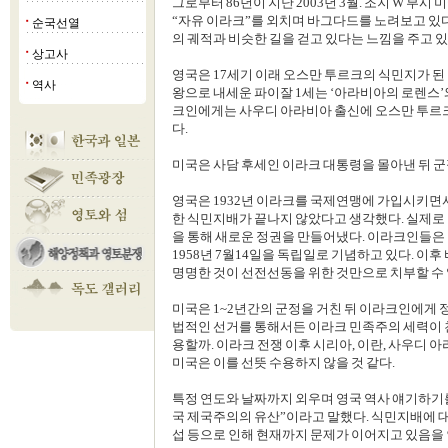
그로부터 86년이 지난 2003년 3월. 조지 W 부
“자유 이라크”를 외치며 바그다드를 노려보고 있다
순국선열
■
의 궤적과 비슷한 길을 걷고 있다는 느낌을 주고 있
상고사
■
영국은 17세기 이래 오스만 투르크의 식민지가 된
역사
■
왕으로 내세운 파이잘 1세는 ‘아라비아의 로렌스’
크인에게는 사우디 아라비아 출신에 오스만 투르
다.
미국은 사담 후세인 이라크 대통령을 몰아낸 뒤 군
영국은 1932년 이라크를 국제연맹에 가입시키면
한 식민지배가 끝나지 않았다고 생각했다. 실제로
을 통해 새로운 정권을 만들어냈다. 이라크인들은
1958년 7월14일을 독립일로 기념하고 있다. 이후
명명한 것이 선전선동을 위한 것만으로 치부할 수 
미국은 1~2년간의 군정을 거친 뒤 이라크인에게 
법적인 선거를 통해서든 이라크 민족주의 세력이 
용할까. 이라크 전쟁 이후 시리아, 이란, 사우디 
미국은 이를 선뜻 수용하지 않을 것 같다.
특정 연도와 날짜까지 외우며 영국 역사 얘기하기를
국 제국주의의 유산”이라고 말했다. 식민지배에 대
섭 등으로 인해 현재까지 문제가 이어지고 있음을 