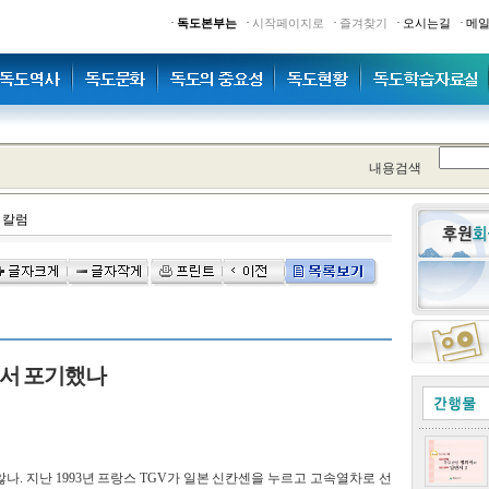
·
·
·
·
·
독도본부는
시작페이지로
즐겨찾기
오시는길
메
내용검색
>
칼럼
서 포기했나
. 지난 1993년 프랑스 TGV가 일본 신칸센을 누르고 고속열차로 선