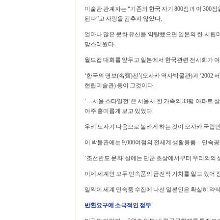
미술관 관계자는 “기존의 한국 자기 800점과 이 30
된다”고 자랑을 감추지 않았다.
얼마나 많은 문화 유산을 약탈했으면 일본의 한 시립
망스러웠다.
월드컵 대회를 앞두고 일본에서 한국관련 전시회가 여럿
‘한국의 명보(名寶)전’(오사카 역사박물관)과 ‘200
현립미술관) 등이 그것이다.
‘…서울 스타일전’은 서울시 한 가족의 33평 아파트
아주 흥미롭게 보고 있었다.
우리 도자기 다음으로 놀라게 하는 것이 오사카 국립
이 박물관에는 9,000여점의 전세계 생활용품ㆍ민속공
‘조선반도 문화’실에는 단군 초상에서부터 우리의의 
이제 세계인 모두 민속품의 금전적 가치를 알고 있어 
일찍이 세계 민속품 수집에 나선 일본인은 확실히 약삭
반환요구에 소극적인 정부