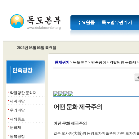
2026년 08월 06일 목요일
현
재위치
>
독도본부
>
민족광장
>
약탈당한 문화재
약탈당한 문화재
■
세계마당
■
어떤 문화 제국주의
우리마당
■
재외동포
■
어떤 문화 제국주의
문화재
■
일본 오사카(大阪)의 동양도자미술관에 가면 도자기를
동북공정
■