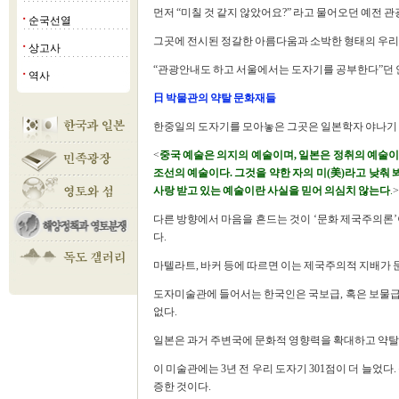
먼저 “미칠 것 같지 않았어요?” 라고 물어오던 예전
순국선열
■
그곳에 전시된 정갈한 아름다움과 소박한 형태의 우리 
상고사
■
“관광안내도 하고 서울에서는 도자기를 공부한다”던 
역사
■
日 박물관의 약탈 문화재들
한중일의 도자기를 모아놓은 그곳은 일본학자 야나기 
<
중국 예술은 의지의 예술이며, 일본은 정취의 예술
조선의 예술이다. 그것을 약한 자의 미(美)라고 낮춰 
사랑 받고 있는 예술이란 사실을 믿어 의심치 않는다
.
다른 방향에서 마음을 흔드는 것이 ‘문화 제국주의론’이
다.
마텔라트, 바커 등에 따르면 이는 제국주의적 지배가 
도자미술관에 들어서는 한국인은 국보급, 혹은 보물급
없다.
일본은 과거 주변국에 문화적 영향력을 확대하고 약탈
이 미술관에는 3년 전 우리 도자기 301점이 더 늘었다
증한 것이다.